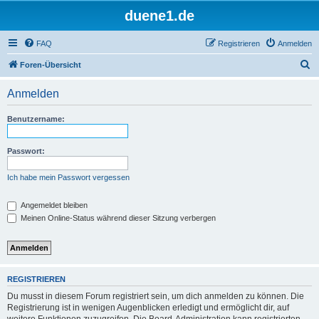
duene1.de
FAQ
Registrieren
Anmelden
S
Foren-Übersicht
u
Anmelden
c
h
Benutzername:
e
Passwort:
Ich habe mein Passwort vergessen
Angemeldet bleiben
Meinen Online-Status während dieser Sitzung verbergen
REGISTRIEREN
Du musst in diesem Forum registriert sein, um dich anmelden zu können. Die
Registrierung ist in wenigen Augenblicken erledigt und ermöglicht dir, auf
weitere Funktionen zuzugreifen. Die Board-Administration kann registrierten