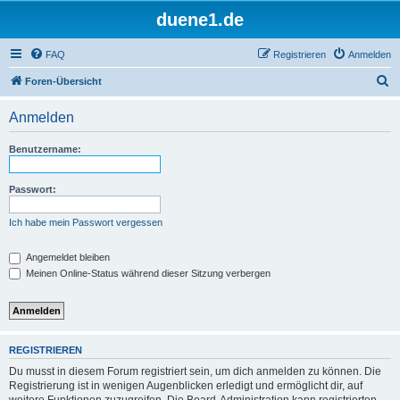
duene1.de
FAQ
Registrieren
Anmelden
S
Foren-Übersicht
u
Anmelden
c
h
Benutzername:
e
Passwort:
Ich habe mein Passwort vergessen
Angemeldet bleiben
Meinen Online-Status während dieser Sitzung verbergen
REGISTRIEREN
Du musst in diesem Forum registriert sein, um dich anmelden zu können. Die
Registrierung ist in wenigen Augenblicken erledigt und ermöglicht dir, auf
weitere Funktionen zuzugreifen. Die Board-Administration kann registrierten