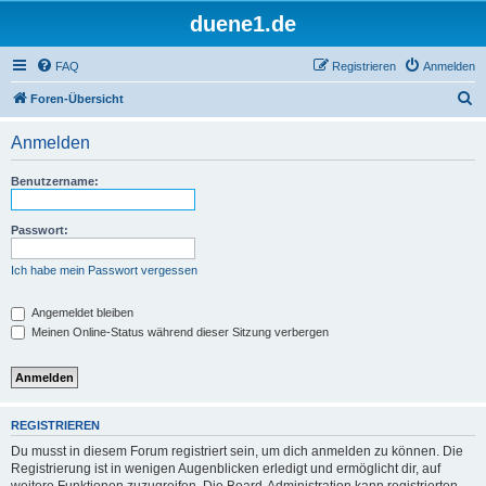
duene1.de
FAQ
Registrieren
Anmelden
S
Foren-Übersicht
u
Anmelden
c
h
Benutzername:
e
Passwort:
Ich habe mein Passwort vergessen
Angemeldet bleiben
Meinen Online-Status während dieser Sitzung verbergen
REGISTRIEREN
Du musst in diesem Forum registriert sein, um dich anmelden zu können. Die
Registrierung ist in wenigen Augenblicken erledigt und ermöglicht dir, auf
weitere Funktionen zuzugreifen. Die Board-Administration kann registrierten