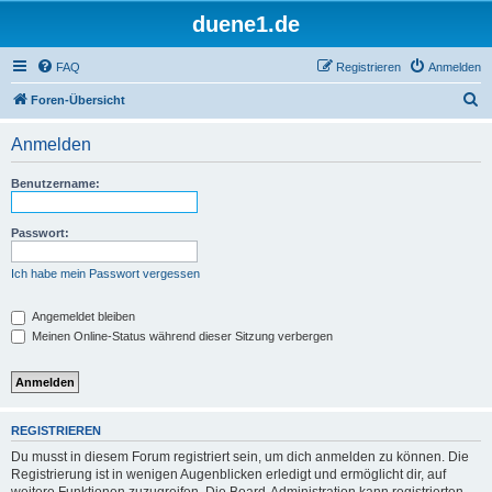
duene1.de
FAQ
Registrieren
Anmelden
S
Foren-Übersicht
u
Anmelden
c
h
Benutzername:
e
Passwort:
Ich habe mein Passwort vergessen
Angemeldet bleiben
Meinen Online-Status während dieser Sitzung verbergen
REGISTRIEREN
Du musst in diesem Forum registriert sein, um dich anmelden zu können. Die
Registrierung ist in wenigen Augenblicken erledigt und ermöglicht dir, auf
weitere Funktionen zuzugreifen. Die Board-Administration kann registrierten