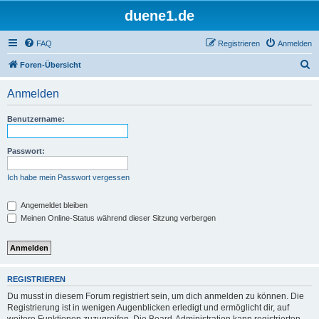
duene1.de
FAQ
Registrieren
Anmelden
S
Foren-Übersicht
u
Anmelden
c
h
Benutzername:
e
Passwort:
Ich habe mein Passwort vergessen
Angemeldet bleiben
Meinen Online-Status während dieser Sitzung verbergen
REGISTRIEREN
Du musst in diesem Forum registriert sein, um dich anmelden zu können. Die
Registrierung ist in wenigen Augenblicken erledigt und ermöglicht dir, auf
weitere Funktionen zuzugreifen. Die Board-Administration kann registrierten