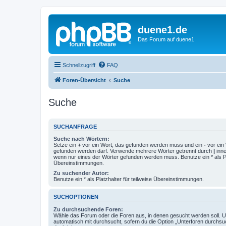
duene1.de
Das Forum auf duene1
Schnellzugriff
FAQ
Foren-Übersicht
Suche
Suche
SUCHANFRAGE
Suche nach Wörtern:
Setze ein
+
vor ein Wort, das gefunden werden muss und ein
-
vor ein 
gefunden werden darf. Verwende mehrere Wörter getrennt durch
|
inne
wenn nur eines der Wörter gefunden werden muss. Benutze ein * als Pla
Übereinstimmungen.
Zu suchender Autor:
Benutze ein * als Platzhalter für teilweise Übereinstimmungen.
SUCHOPTIONEN
Zu durchsuchende Foren:
Wähle das Forum oder die Foren aus, in denen gesucht werden soll. 
automatisch mit durchsucht, sofern du die Option „Unterforen durchsu