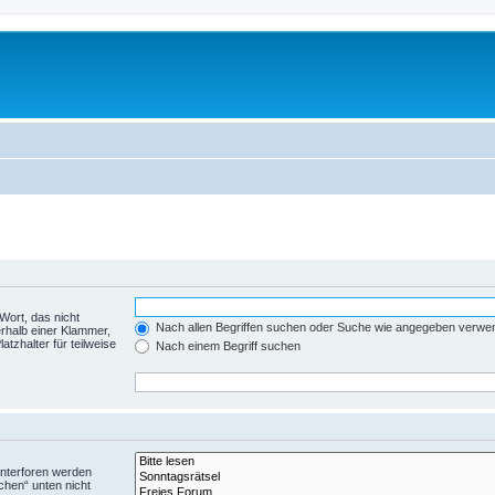
Wort, das nicht
Nach allen Begriffen suchen oder Suche wie angegeben verwe
rhalb einer Klammer,
tzhalter für teilweise
Nach einem Begriff suchen
Unterforen werden
chen“ unten nicht