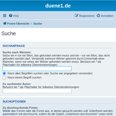
duene1.de
FAQ
Registrieren
Anmelden
Foren-Übersicht
Suche
Suche
SUCHANFRAGE
Suche nach Wörtern:
Setze ein
+
vor ein Wort, das gefunden werden muss und ein
-
vor ein Wort, das nicht
gefunden werden darf. Verwende mehrere Wörter getrennt durch
|
innerhalb einer
Klammer, wenn nur eines der Wörter gefunden werden muss. Benutze ein * als
Platzhalter für teilweise Übereinstimmungen.
Nach allen Begriffen suchen oder Suche wie angegeben verwenden
Nach einem Begriff suchen
Zu suchender Autor:
Benutze ein * als Platzhalter für teilweise Übereinstimmungen.
SUCHOPTIONEN
Zu durchsuchende Foren:
Wähle das Forum oder die Foren aus, in denen gesucht werden soll. Unterforen werden
automatisch mit durchsucht, sofern du die Option „Unterforen durchsuchen“ unten nicht