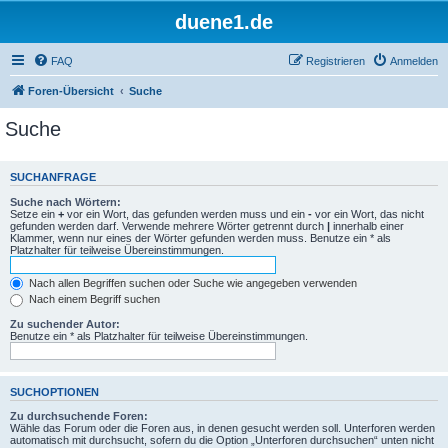
duene1.de
FAQ
Registrieren
Anmelden
Foren-Übersicht
Suche
Suche
SUCHANFRAGE
Suche nach Wörtern:
Setze ein
+
vor ein Wort, das gefunden werden muss und ein
-
vor ein Wort, das nicht
gefunden werden darf. Verwende mehrere Wörter getrennt durch
|
innerhalb einer
Klammer, wenn nur eines der Wörter gefunden werden muss. Benutze ein * als
Platzhalter für teilweise Übereinstimmungen.
Nach allen Begriffen suchen oder Suche wie angegeben verwenden
Nach einem Begriff suchen
Zu suchender Autor:
Benutze ein * als Platzhalter für teilweise Übereinstimmungen.
SUCHOPTIONEN
Zu durchsuchende Foren:
Wähle das Forum oder die Foren aus, in denen gesucht werden soll. Unterforen werden
automatisch mit durchsucht, sofern du die Option „Unterforen durchsuchen“ unten nicht