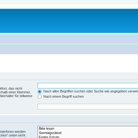
Wort, das nicht
Nach allen Begriffen suchen oder Suche wie angegeben verwe
rhalb einer Klammer,
tzhalter für teilweise
Nach einem Begriff suchen
Unterforen werden
chen“ unten nicht