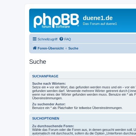
duene1.de
Das Forum auf duene1
Schnellzugriff
FAQ
Foren-Übersicht
Suche
Suche
SUCHANFRAGE
Suche nach Wörtern:
Setze ein
+
vor ein Wort, das gefunden werden muss und ein
-
vor ein 
gefunden werden darf. Verwende mehrere Wörter getrennt durch
|
inne
wenn nur eines der Wörter gefunden werden muss. Benutze ein * als Pla
Übereinstimmungen.
Zu suchender Autor:
Benutze ein * als Platzhalter für teilweise Übereinstimmungen.
SUCHOPTIONEN
Zu durchsuchende Foren:
Wähle das Forum oder die Foren aus, in denen gesucht werden soll. 
automatisch mit durchsucht, sofern du die Option „Unterforen durchsu