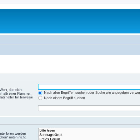
Wort, das nicht
Nach allen Begriffen suchen oder Suche wie angegeben verwe
rhalb einer Klammer,
tzhalter für teilweise
Nach einem Begriff suchen
Unterforen werden
chen“ unten nicht