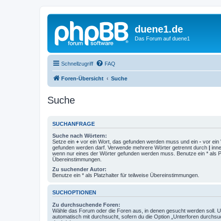
duene1.de
Das Forum auf duene1
Schnellzugriff
FAQ
Foren-Übersicht
Suche
Suche
SUCHANFRAGE
Suche nach Wörtern:
Setze ein
+
vor ein Wort, das gefunden werden muss und ein
-
vor ein 
gefunden werden darf. Verwende mehrere Wörter getrennt durch
|
inne
wenn nur eines der Wörter gefunden werden muss. Benutze ein * als Pla
Übereinstimmungen.
Zu suchender Autor:
Benutze ein * als Platzhalter für teilweise Übereinstimmungen.
SUCHOPTIONEN
Zu durchsuchende Foren:
Wähle das Forum oder die Foren aus, in denen gesucht werden soll. 
automatisch mit durchsucht, sofern du die Option „Unterforen durchsu