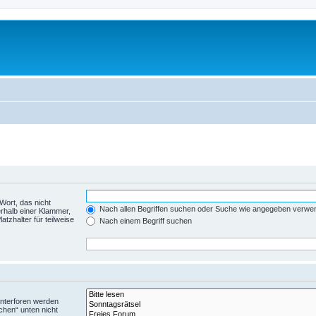
Wort, das nicht
Nach allen Begriffen suchen oder Suche wie angegeben verwe
rhalb einer Klammer,
tzhalter für teilweise
Nach einem Begriff suchen
Unterforen werden
chen“ unten nicht