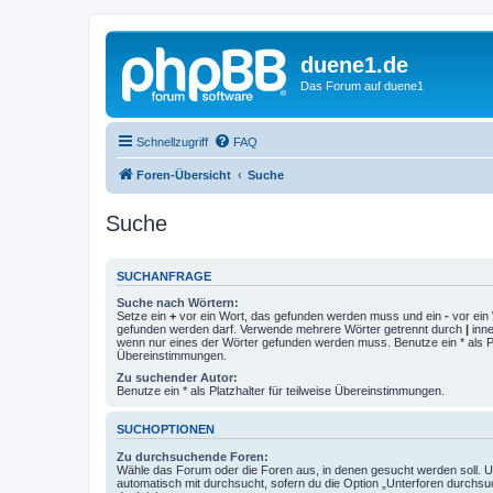
duene1.de
Das Forum auf duene1
Schnellzugriff
FAQ
Foren-Übersicht
Suche
Suche
SUCHANFRAGE
Suche nach Wörtern:
Setze ein
+
vor ein Wort, das gefunden werden muss und ein
-
vor ein 
gefunden werden darf. Verwende mehrere Wörter getrennt durch
|
inne
wenn nur eines der Wörter gefunden werden muss. Benutze ein * als Pla
Übereinstimmungen.
Zu suchender Autor:
Benutze ein * als Platzhalter für teilweise Übereinstimmungen.
SUCHOPTIONEN
Zu durchsuchende Foren:
Wähle das Forum oder die Foren aus, in denen gesucht werden soll. 
automatisch mit durchsucht, sofern du die Option „Unterforen durchsu