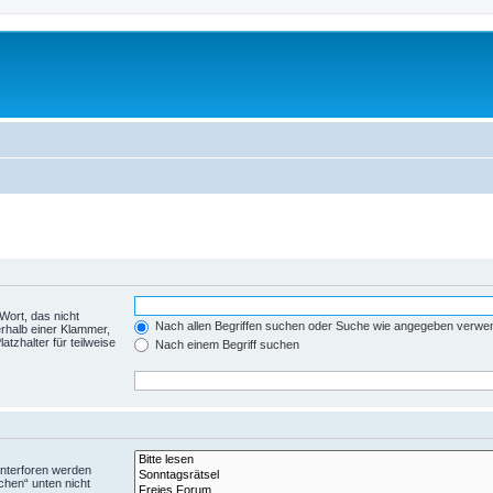
Wort, das nicht
Nach allen Begriffen suchen oder Suche wie angegeben verwe
rhalb einer Klammer,
tzhalter für teilweise
Nach einem Begriff suchen
Unterforen werden
chen“ unten nicht