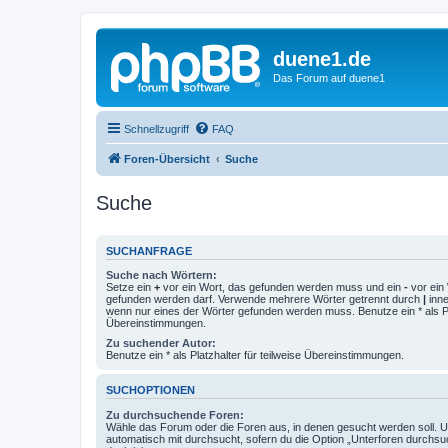
duene1.de
Das Forum auf duene1
Schnellzugriff
FAQ
Foren-Übersicht
Suche
Suche
SUCHANFRAGE
Suche nach Wörtern:
Setze ein
+
vor ein Wort, das gefunden werden muss und ein
-
vor ein 
gefunden werden darf. Verwende mehrere Wörter getrennt durch
|
inne
wenn nur eines der Wörter gefunden werden muss. Benutze ein * als Pla
Übereinstimmungen.
Zu suchender Autor:
Benutze ein * als Platzhalter für teilweise Übereinstimmungen.
SUCHOPTIONEN
Zu durchsuchende Foren:
Wähle das Forum oder die Foren aus, in denen gesucht werden soll. 
automatisch mit durchsucht, sofern du die Option „Unterforen durchsu