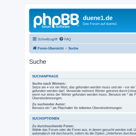
duene1.de
Das Forum auf duene1
Schnellzugriff
FAQ
Foren-Übersicht
Suche
Suche
SUCHANFRAGE
Suche nach Wörtern:
Setze ein
+
vor ein Wort, das gefunden werden muss und ein
-
vor ein 
gefunden werden darf. Verwende mehrere Wörter getrennt durch
|
inne
wenn nur eines der Wörter gefunden werden muss. Benutze ein * als Pla
Übereinstimmungen.
Zu suchender Autor:
Benutze ein * als Platzhalter für teilweise Übereinstimmungen.
SUCHOPTIONEN
Zu durchsuchende Foren:
Wähle das Forum oder die Foren aus, in denen gesucht werden soll. 
automatisch mit durchsucht, sofern du die Option „Unterforen durchsu