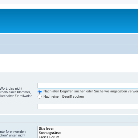
Wort, das nicht
Nach allen Begriffen suchen oder Suche wie angegeben verwe
rhalb einer Klammer,
tzhalter für teilweise
Nach einem Begriff suchen
Unterforen werden
chen“ unten nicht