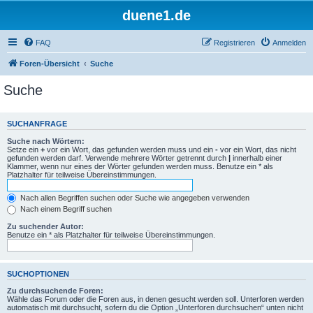
duene1.de
FAQ
Registrieren
Anmelden
Foren-Übersicht
Suche
Suche
SUCHANFRAGE
Suche nach Wörtern:
Setze ein
+
vor ein Wort, das gefunden werden muss und ein
-
vor ein Wort, das nicht
gefunden werden darf. Verwende mehrere Wörter getrennt durch
|
innerhalb einer
Klammer, wenn nur eines der Wörter gefunden werden muss. Benutze ein * als
Platzhalter für teilweise Übereinstimmungen.
Nach allen Begriffen suchen oder Suche wie angegeben verwenden
Nach einem Begriff suchen
Zu suchender Autor:
Benutze ein * als Platzhalter für teilweise Übereinstimmungen.
SUCHOPTIONEN
Zu durchsuchende Foren:
Wähle das Forum oder die Foren aus, in denen gesucht werden soll. Unterforen werden
automatisch mit durchsucht, sofern du die Option „Unterforen durchsuchen“ unten nicht