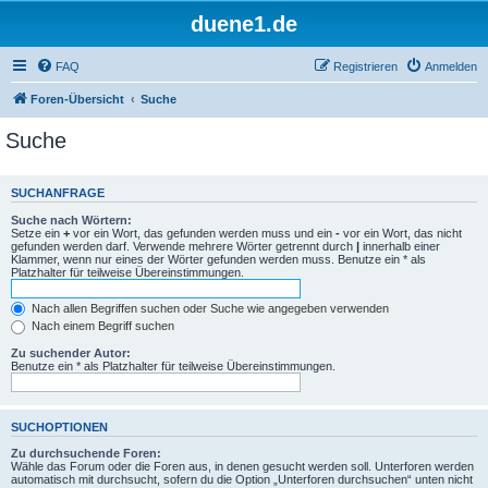
duene1.de
FAQ
Registrieren
Anmelden
Foren-Übersicht
Suche
Suche
SUCHANFRAGE
Suche nach Wörtern:
Setze ein
+
vor ein Wort, das gefunden werden muss und ein
-
vor ein Wort, das nicht
gefunden werden darf. Verwende mehrere Wörter getrennt durch
|
innerhalb einer
Klammer, wenn nur eines der Wörter gefunden werden muss. Benutze ein * als
Platzhalter für teilweise Übereinstimmungen.
Nach allen Begriffen suchen oder Suche wie angegeben verwenden
Nach einem Begriff suchen
Zu suchender Autor:
Benutze ein * als Platzhalter für teilweise Übereinstimmungen.
SUCHOPTIONEN
Zu durchsuchende Foren:
Wähle das Forum oder die Foren aus, in denen gesucht werden soll. Unterforen werden
automatisch mit durchsucht, sofern du die Option „Unterforen durchsuchen“ unten nicht