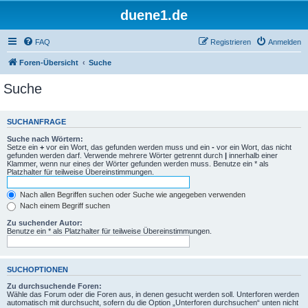
duene1.de
FAQ
Registrieren
Anmelden
Foren-Übersicht
Suche
Suche
SUCHANFRAGE
Suche nach Wörtern:
Setze ein
+
vor ein Wort, das gefunden werden muss und ein
-
vor ein Wort, das nicht
gefunden werden darf. Verwende mehrere Wörter getrennt durch
|
innerhalb einer
Klammer, wenn nur eines der Wörter gefunden werden muss. Benutze ein * als
Platzhalter für teilweise Übereinstimmungen.
Nach allen Begriffen suchen oder Suche wie angegeben verwenden
Nach einem Begriff suchen
Zu suchender Autor:
Benutze ein * als Platzhalter für teilweise Übereinstimmungen.
SUCHOPTIONEN
Zu durchsuchende Foren:
Wähle das Forum oder die Foren aus, in denen gesucht werden soll. Unterforen werden
automatisch mit durchsucht, sofern du die Option „Unterforen durchsuchen“ unten nicht