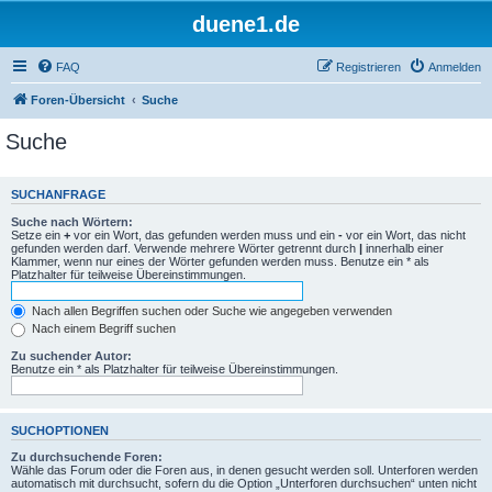
duene1.de
FAQ
Registrieren
Anmelden
Foren-Übersicht
Suche
Suche
SUCHANFRAGE
Suche nach Wörtern:
Setze ein
+
vor ein Wort, das gefunden werden muss und ein
-
vor ein Wort, das nicht
gefunden werden darf. Verwende mehrere Wörter getrennt durch
|
innerhalb einer
Klammer, wenn nur eines der Wörter gefunden werden muss. Benutze ein * als
Platzhalter für teilweise Übereinstimmungen.
Nach allen Begriffen suchen oder Suche wie angegeben verwenden
Nach einem Begriff suchen
Zu suchender Autor:
Benutze ein * als Platzhalter für teilweise Übereinstimmungen.
SUCHOPTIONEN
Zu durchsuchende Foren:
Wähle das Forum oder die Foren aus, in denen gesucht werden soll. Unterforen werden
automatisch mit durchsucht, sofern du die Option „Unterforen durchsuchen“ unten nicht