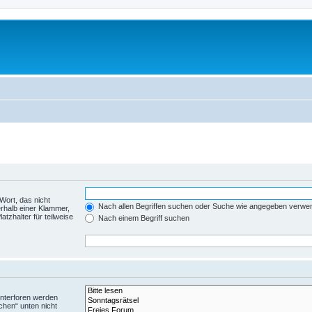
Wort, das nicht
Nach allen Begriffen suchen oder Suche wie angegeben verwe
rhalb einer Klammer,
tzhalter für teilweise
Nach einem Begriff suchen
Unterforen werden
chen“ unten nicht