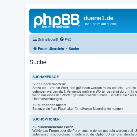
duene1.de
Das Forum auf duene1
Schnellzugriff
FAQ
Foren-Übersicht
Suche
Suche
SUCHANFRAGE
Suche nach Wörtern:
Setze ein
+
vor ein Wort, das gefunden werden muss und ein
-
vor ein 
gefunden werden darf. Verwende mehrere Wörter getrennt durch
|
inne
wenn nur eines der Wörter gefunden werden muss. Benutze ein * als Pla
Übereinstimmungen.
Zu suchender Autor:
Benutze ein * als Platzhalter für teilweise Übereinstimmungen.
SUCHOPTIONEN
Zu durchsuchende Foren:
Wähle das Forum oder die Foren aus, in denen gesucht werden soll. 
automatisch mit durchsucht, sofern du die Option „Unterforen durchsu