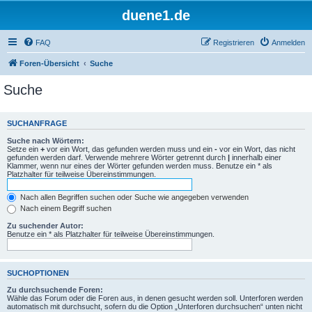
duene1.de
FAQ
Registrieren
Anmelden
Foren-Übersicht
Suche
Suche
SUCHANFRAGE
Suche nach Wörtern:
Setze ein
+
vor ein Wort, das gefunden werden muss und ein
-
vor ein Wort, das nicht
gefunden werden darf. Verwende mehrere Wörter getrennt durch
|
innerhalb einer
Klammer, wenn nur eines der Wörter gefunden werden muss. Benutze ein * als
Platzhalter für teilweise Übereinstimmungen.
Nach allen Begriffen suchen oder Suche wie angegeben verwenden
Nach einem Begriff suchen
Zu suchender Autor:
Benutze ein * als Platzhalter für teilweise Übereinstimmungen.
SUCHOPTIONEN
Zu durchsuchende Foren:
Wähle das Forum oder die Foren aus, in denen gesucht werden soll. Unterforen werden
automatisch mit durchsucht, sofern du die Option „Unterforen durchsuchen“ unten nicht