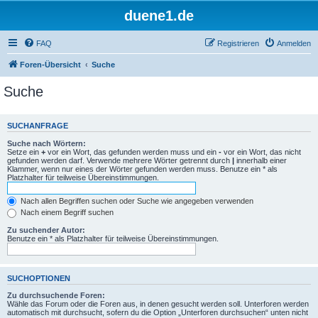
duene1.de
FAQ
Registrieren
Anmelden
Foren-Übersicht
Suche
Suche
SUCHANFRAGE
Suche nach Wörtern:
Setze ein
+
vor ein Wort, das gefunden werden muss und ein
-
vor ein Wort, das nicht
gefunden werden darf. Verwende mehrere Wörter getrennt durch
|
innerhalb einer
Klammer, wenn nur eines der Wörter gefunden werden muss. Benutze ein * als
Platzhalter für teilweise Übereinstimmungen.
Nach allen Begriffen suchen oder Suche wie angegeben verwenden
Nach einem Begriff suchen
Zu suchender Autor:
Benutze ein * als Platzhalter für teilweise Übereinstimmungen.
SUCHOPTIONEN
Zu durchsuchende Foren:
Wähle das Forum oder die Foren aus, in denen gesucht werden soll. Unterforen werden
automatisch mit durchsucht, sofern du die Option „Unterforen durchsuchen“ unten nicht