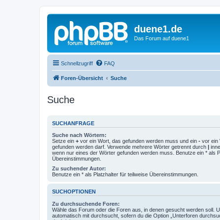
duene1.de
Das Forum auf duene1
Schnellzugriff
FAQ
Foren-Übersicht
Suche
Suche
SUCHANFRAGE
Suche nach Wörtern:
Setze ein
+
vor ein Wort, das gefunden werden muss und ein
-
vor ein 
gefunden werden darf. Verwende mehrere Wörter getrennt durch
|
inne
wenn nur eines der Wörter gefunden werden muss. Benutze ein * als Pla
Übereinstimmungen.
Zu suchender Autor:
Benutze ein * als Platzhalter für teilweise Übereinstimmungen.
SUCHOPTIONEN
Zu durchsuchende Foren:
Wähle das Forum oder die Foren aus, in denen gesucht werden soll. 
automatisch mit durchsucht, sofern du die Option „Unterforen durchsu