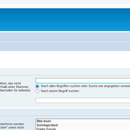
Wort, das nicht
Nach allen Begriffen suchen oder Suche wie angegeben verwe
rhalb einer Klammer,
tzhalter für teilweise
Nach einem Begriff suchen
Unterforen werden
chen“ unten nicht