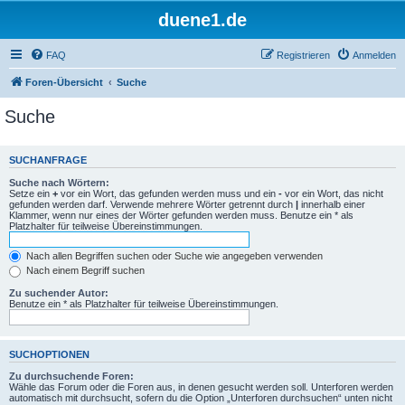
duene1.de
FAQ
Registrieren
Anmelden
Foren-Übersicht
Suche
Suche
SUCHANFRAGE
Suche nach Wörtern:
Setze ein
+
vor ein Wort, das gefunden werden muss und ein
-
vor ein Wort, das nicht
gefunden werden darf. Verwende mehrere Wörter getrennt durch
|
innerhalb einer
Klammer, wenn nur eines der Wörter gefunden werden muss. Benutze ein * als
Platzhalter für teilweise Übereinstimmungen.
Nach allen Begriffen suchen oder Suche wie angegeben verwenden
Nach einem Begriff suchen
Zu suchender Autor:
Benutze ein * als Platzhalter für teilweise Übereinstimmungen.
SUCHOPTIONEN
Zu durchsuchende Foren:
Wähle das Forum oder die Foren aus, in denen gesucht werden soll. Unterforen werden
automatisch mit durchsucht, sofern du die Option „Unterforen durchsuchen“ unten nicht