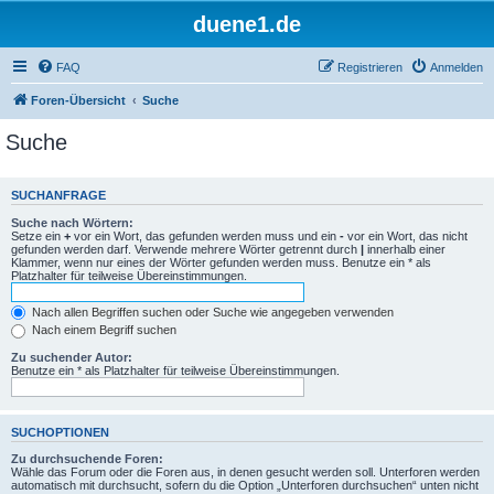
duene1.de
FAQ
Registrieren
Anmelden
Foren-Übersicht
Suche
Suche
SUCHANFRAGE
Suche nach Wörtern:
Setze ein
+
vor ein Wort, das gefunden werden muss und ein
-
vor ein Wort, das nicht
gefunden werden darf. Verwende mehrere Wörter getrennt durch
|
innerhalb einer
Klammer, wenn nur eines der Wörter gefunden werden muss. Benutze ein * als
Platzhalter für teilweise Übereinstimmungen.
Nach allen Begriffen suchen oder Suche wie angegeben verwenden
Nach einem Begriff suchen
Zu suchender Autor:
Benutze ein * als Platzhalter für teilweise Übereinstimmungen.
SUCHOPTIONEN
Zu durchsuchende Foren:
Wähle das Forum oder die Foren aus, in denen gesucht werden soll. Unterforen werden
automatisch mit durchsucht, sofern du die Option „Unterforen durchsuchen“ unten nicht