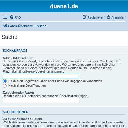
duene1.de
FAQ
Registrieren
Anmelden
Foren-Übersicht
Suche
Suche
SUCHANFRAGE
Suche nach Wörtern:
Setze ein
+
vor ein Wort, das gefunden werden muss und ein
-
vor ein Wort, das nicht
gefunden werden darf. Verwende mehrere Wörter getrennt durch
|
innerhalb einer
Klammer, wenn nur eines der Wörter gefunden werden muss. Benutze ein * als
Platzhalter für teilweise Übereinstimmungen.
Nach allen Begriffen suchen oder Suche wie angegeben verwenden
Nach einem Begriff suchen
Zu suchender Autor:
Benutze ein * als Platzhalter für teilweise Übereinstimmungen.
SUCHOPTIONEN
Zu durchsuchende Foren:
Wähle das Forum oder die Foren aus, in denen gesucht werden soll. Unterforen werden
automatisch mit durchsucht, sofern du die Option „Unterforen durchsuchen“ unten nicht