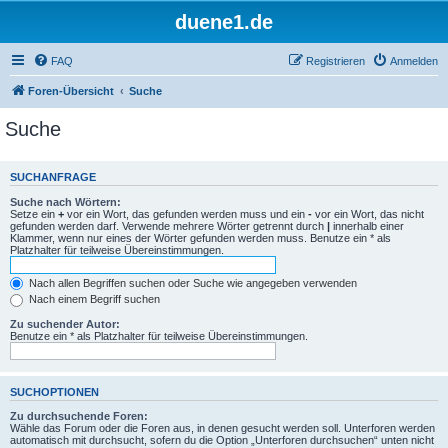
duene1.de
FAQ
Registrieren
Anmelden
Foren-Übersicht
Suche
Suche
SUCHANFRAGE
Suche nach Wörtern:
Setze ein
+
vor ein Wort, das gefunden werden muss und ein
-
vor ein Wort, das nicht
gefunden werden darf. Verwende mehrere Wörter getrennt durch
|
innerhalb einer
Klammer, wenn nur eines der Wörter gefunden werden muss. Benutze ein * als
Platzhalter für teilweise Übereinstimmungen.
Nach allen Begriffen suchen oder Suche wie angegeben verwenden
Nach einem Begriff suchen
Zu suchender Autor:
Benutze ein * als Platzhalter für teilweise Übereinstimmungen.
SUCHOPTIONEN
Zu durchsuchende Foren:
Wähle das Forum oder die Foren aus, in denen gesucht werden soll. Unterforen werden
automatisch mit durchsucht, sofern du die Option „Unterforen durchsuchen“ unten nicht