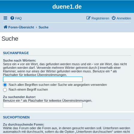
duene1.de
FAQ
Registrieren
Anmelden
Foren-Übersicht
Suche
Suche
SUCHANFRAGE
Suche nach Wörtern:
Setze ein
+
vor ein Wort, das gefunden werden muss und ein
-
vor ein Wort, das nicht
gefunden werden darf. Verwende mehrere Wörter getrennt durch
|
innerhalb einer
Klammer, wenn nur eines der Wörter gefunden werden muss. Benutze ein * als
Platzhalter für teilweise Übereinstimmungen.
Nach allen Begriffen suchen oder Suche wie angegeben verwenden
Nach einem Begriff suchen
Zu suchender Autor:
Benutze ein * als Platzhalter für teilweise Übereinstimmungen.
SUCHOPTIONEN
Zu durchsuchende Foren:
Wähle das Forum oder die Foren aus, in denen gesucht werden soll. Unterforen werden
automatisch mit durchsucht, sofern du die Option „Unterforen durchsuchen“ unten nicht