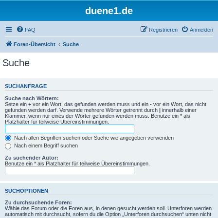
duene1.de
FAQ
Registrieren
Anmelden
Foren-Übersicht
Suche
Suche
SUCHANFRAGE
Suche nach Wörtern:
Setze ein
+
vor ein Wort, das gefunden werden muss und ein
-
vor ein Wort, das nicht
gefunden werden darf. Verwende mehrere Wörter getrennt durch
|
innerhalb einer
Klammer, wenn nur eines der Wörter gefunden werden muss. Benutze ein * als
Platzhalter für teilweise Übereinstimmungen.
Nach allen Begriffen suchen oder Suche wie angegeben verwenden
Nach einem Begriff suchen
Zu suchender Autor:
Benutze ein * als Platzhalter für teilweise Übereinstimmungen.
SUCHOPTIONEN
Zu durchsuchende Foren:
Wähle das Forum oder die Foren aus, in denen gesucht werden soll. Unterforen werden
automatisch mit durchsucht, sofern du die Option „Unterforen durchsuchen“ unten nicht