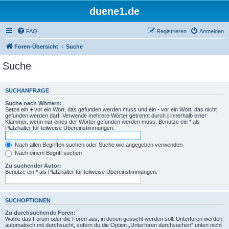
duene1.de
FAQ
Registrieren
Anmelden
Foren-Übersicht
Suche
Suche
SUCHANFRAGE
Suche nach Wörtern:
Setze ein
+
vor ein Wort, das gefunden werden muss und ein
-
vor ein Wort, das nicht
gefunden werden darf. Verwende mehrere Wörter getrennt durch
|
innerhalb einer
Klammer, wenn nur eines der Wörter gefunden werden muss. Benutze ein * als
Platzhalter für teilweise Übereinstimmungen.
Nach allen Begriffen suchen oder Suche wie angegeben verwenden
Nach einem Begriff suchen
Zu suchender Autor:
Benutze ein * als Platzhalter für teilweise Übereinstimmungen.
SUCHOPTIONEN
Zu durchsuchende Foren:
Wähle das Forum oder die Foren aus, in denen gesucht werden soll. Unterforen werden
automatisch mit durchsucht, sofern du die Option „Unterforen durchsuchen“ unten nicht