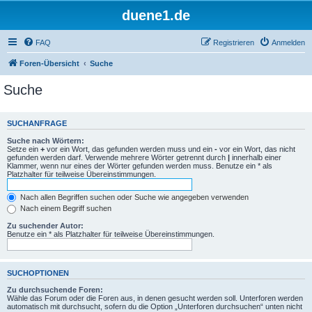
duene1.de
FAQ
Registrieren
Anmelden
Foren-Übersicht
Suche
Suche
SUCHANFRAGE
Suche nach Wörtern:
Setze ein
+
vor ein Wort, das gefunden werden muss und ein
-
vor ein Wort, das nicht
gefunden werden darf. Verwende mehrere Wörter getrennt durch
|
innerhalb einer
Klammer, wenn nur eines der Wörter gefunden werden muss. Benutze ein * als
Platzhalter für teilweise Übereinstimmungen.
Nach allen Begriffen suchen oder Suche wie angegeben verwenden
Nach einem Begriff suchen
Zu suchender Autor:
Benutze ein * als Platzhalter für teilweise Übereinstimmungen.
SUCHOPTIONEN
Zu durchsuchende Foren:
Wähle das Forum oder die Foren aus, in denen gesucht werden soll. Unterforen werden
automatisch mit durchsucht, sofern du die Option „Unterforen durchsuchen“ unten nicht