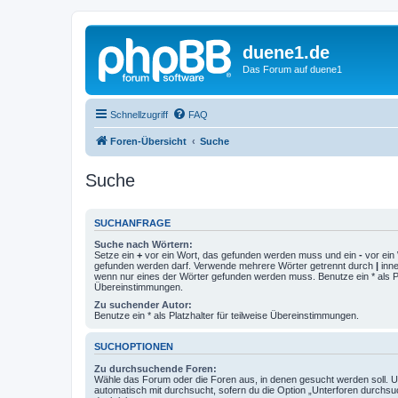
duene1.de
Das Forum auf duene1
Schnellzugriff
FAQ
Foren-Übersicht
Suche
Suche
SUCHANFRAGE
Suche nach Wörtern:
Setze ein
+
vor ein Wort, das gefunden werden muss und ein
-
vor ein 
gefunden werden darf. Verwende mehrere Wörter getrennt durch
|
inne
wenn nur eines der Wörter gefunden werden muss. Benutze ein * als Pla
Übereinstimmungen.
Zu suchender Autor:
Benutze ein * als Platzhalter für teilweise Übereinstimmungen.
SUCHOPTIONEN
Zu durchsuchende Foren:
Wähle das Forum oder die Foren aus, in denen gesucht werden soll. 
automatisch mit durchsucht, sofern du die Option „Unterforen durchsu