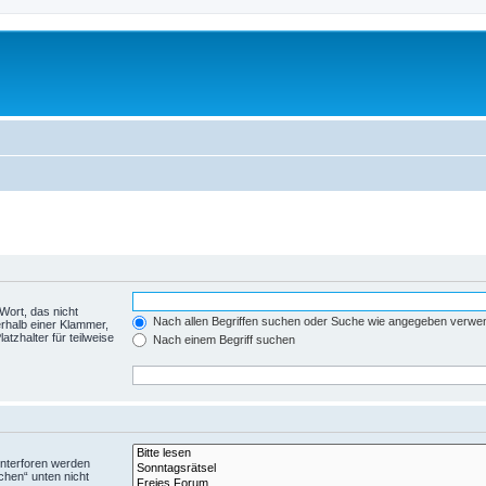
Wort, das nicht
Nach allen Begriffen suchen oder Suche wie angegeben verwe
rhalb einer Klammer,
tzhalter für teilweise
Nach einem Begriff suchen
Unterforen werden
chen“ unten nicht