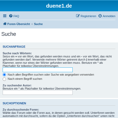
duene1.de
FAQ
Registrieren
Anmelden
Foren-Übersicht
Suche
Suche
SUCHANFRAGE
Suche nach Wörtern:
Setze ein
+
vor ein Wort, das gefunden werden muss und ein
-
vor ein Wort, das nicht
gefunden werden darf. Verwende mehrere Wörter getrennt durch
|
innerhalb einer
Klammer, wenn nur eines der Wörter gefunden werden muss. Benutze ein * als
Platzhalter für teilweise Übereinstimmungen.
Nach allen Begriffen suchen oder Suche wie angegeben verwenden
Nach einem Begriff suchen
Zu suchender Autor:
Benutze ein * als Platzhalter für teilweise Übereinstimmungen.
SUCHOPTIONEN
Zu durchsuchende Foren:
Wähle das Forum oder die Foren aus, in denen gesucht werden soll. Unterforen werden
automatisch mit durchsucht, sofern du die Option „Unterforen durchsuchen“ unten nicht