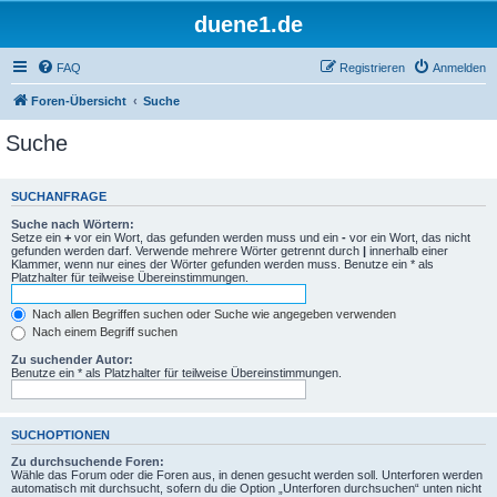
duene1.de
FAQ
Registrieren
Anmelden
Foren-Übersicht
Suche
Suche
SUCHANFRAGE
Suche nach Wörtern:
Setze ein
+
vor ein Wort, das gefunden werden muss und ein
-
vor ein Wort, das nicht
gefunden werden darf. Verwende mehrere Wörter getrennt durch
|
innerhalb einer
Klammer, wenn nur eines der Wörter gefunden werden muss. Benutze ein * als
Platzhalter für teilweise Übereinstimmungen.
Nach allen Begriffen suchen oder Suche wie angegeben verwenden
Nach einem Begriff suchen
Zu suchender Autor:
Benutze ein * als Platzhalter für teilweise Übereinstimmungen.
SUCHOPTIONEN
Zu durchsuchende Foren:
Wähle das Forum oder die Foren aus, in denen gesucht werden soll. Unterforen werden
automatisch mit durchsucht, sofern du die Option „Unterforen durchsuchen“ unten nicht