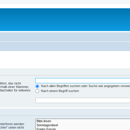
Wort, das nicht
Nach allen Begriffen suchen oder Suche wie angegeben verwe
rhalb einer Klammer,
tzhalter für teilweise
Nach einem Begriff suchen
Unterforen werden
chen“ unten nicht