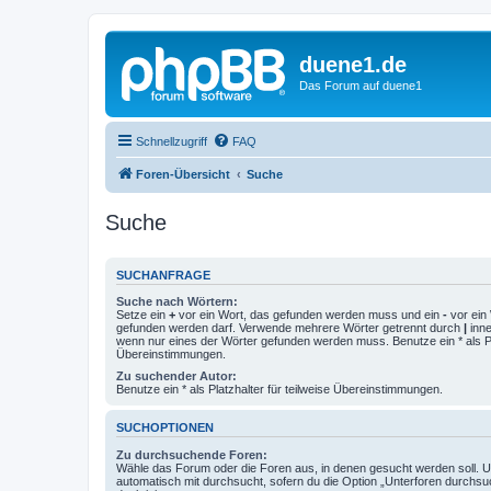
duene1.de
Das Forum auf duene1
Schnellzugriff
FAQ
Foren-Übersicht
Suche
Suche
SUCHANFRAGE
Suche nach Wörtern:
Setze ein
+
vor ein Wort, das gefunden werden muss und ein
-
vor ein 
gefunden werden darf. Verwende mehrere Wörter getrennt durch
|
inne
wenn nur eines der Wörter gefunden werden muss. Benutze ein * als Pla
Übereinstimmungen.
Zu suchender Autor:
Benutze ein * als Platzhalter für teilweise Übereinstimmungen.
SUCHOPTIONEN
Zu durchsuchende Foren:
Wähle das Forum oder die Foren aus, in denen gesucht werden soll. 
automatisch mit durchsucht, sofern du die Option „Unterforen durchsu