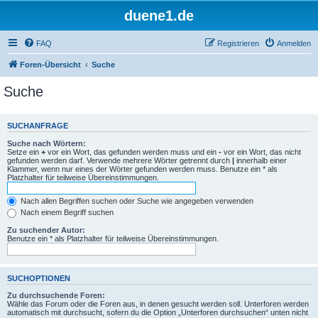
duene1.de
FAQ
Registrieren
Anmelden
Foren-Übersicht
Suche
Suche
SUCHANFRAGE
Suche nach Wörtern:
Setze ein
+
vor ein Wort, das gefunden werden muss und ein
-
vor ein Wort, das nicht
gefunden werden darf. Verwende mehrere Wörter getrennt durch
|
innerhalb einer
Klammer, wenn nur eines der Wörter gefunden werden muss. Benutze ein * als
Platzhalter für teilweise Übereinstimmungen.
Nach allen Begriffen suchen oder Suche wie angegeben verwenden
Nach einem Begriff suchen
Zu suchender Autor:
Benutze ein * als Platzhalter für teilweise Übereinstimmungen.
SUCHOPTIONEN
Zu durchsuchende Foren:
Wähle das Forum oder die Foren aus, in denen gesucht werden soll. Unterforen werden
automatisch mit durchsucht, sofern du die Option „Unterforen durchsuchen“ unten nicht