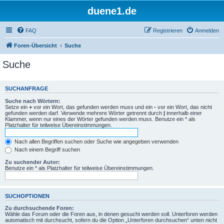
duene1.de
FAQ
Registrieren
Anmelden
Foren-Übersicht
Suche
Suche
SUCHANFRAGE
Suche nach Wörtern:
Setze ein
+
vor ein Wort, das gefunden werden muss und ein
-
vor ein Wort, das nicht
gefunden werden darf. Verwende mehrere Wörter getrennt durch
|
innerhalb einer
Klammer, wenn nur eines der Wörter gefunden werden muss. Benutze ein * als
Platzhalter für teilweise Übereinstimmungen.
Nach allen Begriffen suchen oder Suche wie angegeben verwenden
Nach einem Begriff suchen
Zu suchender Autor:
Benutze ein * als Platzhalter für teilweise Übereinstimmungen.
SUCHOPTIONEN
Zu durchsuchende Foren:
Wähle das Forum oder die Foren aus, in denen gesucht werden soll. Unterforen werden
automatisch mit durchsucht, sofern du die Option „Unterforen durchsuchen“ unten nicht