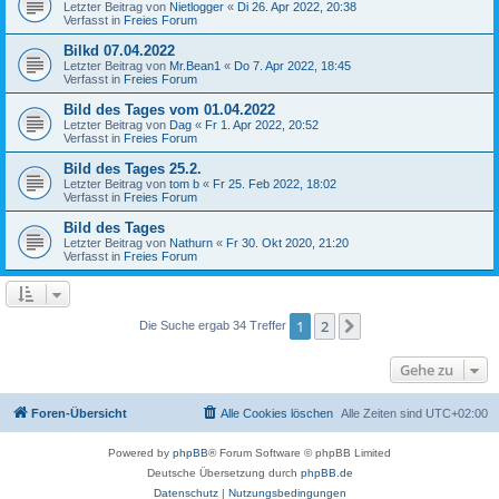
Letzter Beitrag von
Nietlogger
«
Di 26. Apr 2022, 20:38
Verfasst in
Freies Forum
Bilkd 07.04.2022
Letzter Beitrag von
Mr.Bean1
«
Do 7. Apr 2022, 18:45
Verfasst in
Freies Forum
Bild des Tages vom 01.04.2022
Letzter Beitrag von
Dag
«
Fr 1. Apr 2022, 20:52
Verfasst in
Freies Forum
Bild des Tages 25.2.
Letzter Beitrag von
tom b
«
Fr 25. Feb 2022, 18:02
Verfasst in
Freies Forum
Bild des Tages
Letzter Beitrag von
Nathurn
«
Fr 30. Okt 2020, 21:20
Verfasst in
Freies Forum
1
2
Nächste
Die Suche ergab 34 Treffer
Gehe zu
Foren-Übersicht
Alle Cookies löschen
Alle Zeiten sind
UTC+02:00
Powered by
phpBB
® Forum Software © phpBB Limited
Deutsche Übersetzung durch
phpBB.de
Datenschutz
|
Nutzungsbedingungen