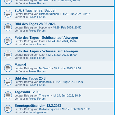
Letzter Beitrag von
Mr.Bean1
«
Fr 5. Jul 2024, 18:50
Verfasst in
Freies Forum
25.6. / Taucher vs. Bagger
Letzter Beitrag von
Himbeerkuchen
«
Di 25. Jun 2024, 08:37
Verfasst in
Freies Forum
Bild des Tages 28.02.2024
Letzter Beitrag von
bopperlu
«
Mi 28. Feb 2024, 20:50
Verfasst in
Freies Forum
Foto des Tages - Schüssel auf Abwegen
Letzter Beitrag von
Gast
«
Mi 24. Jan 2024, 15:04
Verfasst in
Freies Forum
Foto des Tages - Schüssel auf Abwegen
Letzter Beitrag von
Gast
«
Mi 24. Jan 2024, 15:00
Verfasst in
Freies Forum
Maunzi
Letzter Beitrag von
Mr.Bean1
«
Mi 1. Nov 2023, 17:52
Verfasst in
Freies Forum
Bild des Tages 25.8.
Letzter Beitrag von
Bopperlun
«
Fr 25. Aug 2023, 14:29
Verfasst in
Freies Forum
Tagesbild 12.06.
Letzter Beitrag von
Thorsten
«
Mi 14. Jun 2023, 10:24
Verfasst in
Freies Forum
Sonntagsrätsel vim 12.2.2023
Letzter Beitrag von
Birdwatchqueen
«
So 12. Feb 2023, 19:28
Verfasst in
Sonntagsrätsel