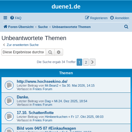
duene1.de
FAQ
Registrieren
Anmelden
S
Foren-Übersicht
Suche
Unbeantwortete Themen
u
Unbeantwortete Themen
c
Zur erweiterten Suche
h
Suche
Erweiterte Suche
e
1
2
Nächste
Die Suche ergab 34 Treffer
Themen
http://www.hochseekino.de/
Letzter Beitrag von
Mr.Bean2
«
Sa 30. Mai 2026, 14:15
Verfasst in
Freies Forum
Danke.
Letzter Beitrag von
Dag
«
Mi 24. Dez 2025, 18:54
Verfasst in
Freies Forum
17.10. Schattenflotte
Letzter Beitrag von
Himbeerkuchen
«
Fr 17. Okt 2025, 08:03
Verfasst in
Freies Forum
Bild vom 04/5 07 #Einkaufwagen