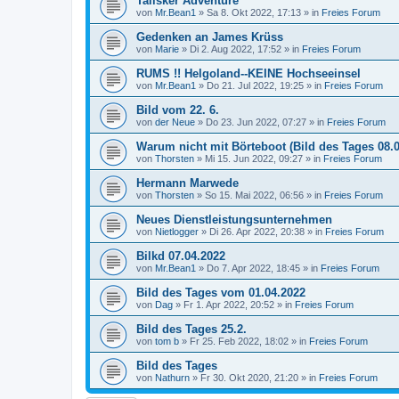
Talisker Adventure
von
Mr.Bean1
»
Sa 8. Okt 2022, 17:13
» in
Freies Forum
Gedenken an James Krüss
von
Marie
»
Di 2. Aug 2022, 17:52
» in
Freies Forum
RUMS !! Helgoland--KEINE Hochseeinsel
von
Mr.Bean1
»
Do 21. Jul 2022, 19:25
» in
Freies Forum
Bild vom 22. 6.
von
der Neue
»
Do 23. Jun 2022, 07:27
» in
Freies Forum
Warum nicht mit Börteboot (Bild des Tages 08.0
von
Thorsten
»
Mi 15. Jun 2022, 09:27
» in
Freies Forum
Hermann Marwede
von
Thorsten
»
So 15. Mai 2022, 06:56
» in
Freies Forum
Neues Dienstleistungsunternehmen
von
Nietlogger
»
Di 26. Apr 2022, 20:38
» in
Freies Forum
Bilkd 07.04.2022
von
Mr.Bean1
»
Do 7. Apr 2022, 18:45
» in
Freies Forum
Bild des Tages vom 01.04.2022
von
Dag
»
Fr 1. Apr 2022, 20:52
» in
Freies Forum
Bild des Tages 25.2.
von
tom b
»
Fr 25. Feb 2022, 18:02
» in
Freies Forum
Bild des Tages
von
Nathurn
»
Fr 30. Okt 2020, 21:20
» in
Freies Forum