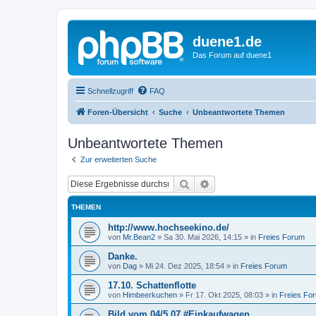
duene1.de
Das Forum auf duene1
Schnellzugriff
FAQ
Foren-Übersicht
Suche
Unbeantwortete Themen
Unbeantwortete Themen
Zur erweiterten Suche
Suche
Erweiterte Suche
THEMEN
http://www.hochseekino.de/
von
Mr.Bean2
»
Sa 30. Mai 2026, 14:15
» in
Freies Forum
Danke.
von
Dag
»
Mi 24. Dez 2025, 18:54
» in
Freies Forum
17.10. Schattenflotte
von
Himbeerkuchen
»
Fr 17. Okt 2025, 08:03
» in
Freies Fo
Bild vom 04/5 07 #Einkaufwagen