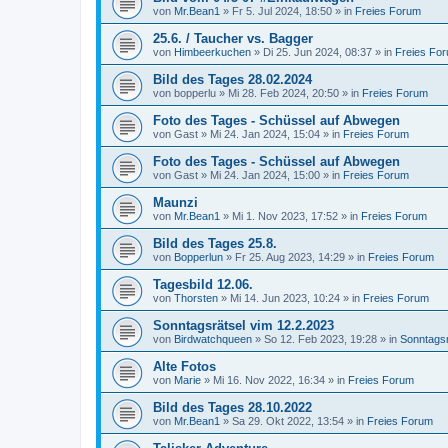
von
Mr.Bean1
»
Fr 5. Jul 2024, 18:50
» in
Freies Forum
25.6. / Taucher vs. Bagger
von
Himbeerkuchen
»
Di 25. Jun 2024, 08:37
» in
Freies Fo
Bild des Tages 28.02.2024
von
bopperlu
»
Mi 28. Feb 2024, 20:50
» in
Freies Forum
Foto des Tages - Schüssel auf Abwegen
von
Gast
»
Mi 24. Jan 2024, 15:04
» in
Freies Forum
Foto des Tages - Schüssel auf Abwegen
von
Gast
»
Mi 24. Jan 2024, 15:00
» in
Freies Forum
Maunzi
von
Mr.Bean1
»
Mi 1. Nov 2023, 17:52
» in
Freies Forum
Bild des Tages 25.8.
von
Bopperlun
»
Fr 25. Aug 2023, 14:29
» in
Freies Forum
Tagesbild 12.06.
von
Thorsten
»
Mi 14. Jun 2023, 10:24
» in
Freies Forum
Sonntagsrätsel vim 12.2.2023
von
Birdwatchqueen
»
So 12. Feb 2023, 19:28
» in
Sonntagsr
Alte Fotos
von
Marie
»
Mi 16. Nov 2022, 16:34
» in
Freies Forum
Bild des Tages 28.10.2022
von
Mr.Bean1
»
Sa 29. Okt 2022, 13:54
» in
Freies Forum