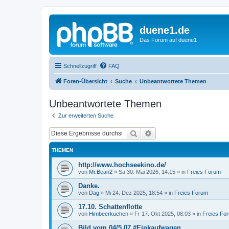
duene1.de
Das Forum auf duene1
Schnellzugriff
FAQ
Foren-Übersicht
Suche
Unbeantwortete Themen
Unbeantwortete Themen
Zur erweiterten Suche
Suche
Erweiterte Suche
THEMEN
http://www.hochseekino.de/
von
Mr.Bean2
»
Sa 30. Mai 2026, 14:15
» in
Freies Forum
Danke.
von
Dag
»
Mi 24. Dez 2025, 18:54
» in
Freies Forum
17.10. Schattenflotte
von
Himbeerkuchen
»
Fr 17. Okt 2025, 08:03
» in
Freies Fo
Bild vom 04/5 07 #Einkaufwagen