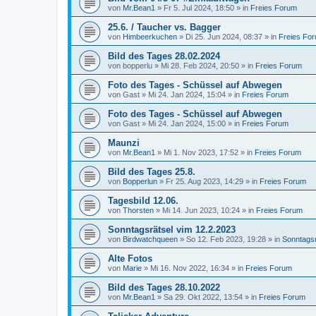
von
Mr.Bean1
»
Fr 5. Jul 2024, 18:50
» in
Freies Forum
25.6. / Taucher vs. Bagger
von
Himbeerkuchen
»
Di 25. Jun 2024, 08:37
» in
Freies Fo
Bild des Tages 28.02.2024
von
bopperlu
»
Mi 28. Feb 2024, 20:50
» in
Freies Forum
Foto des Tages - Schüssel auf Abwegen
von
Gast
»
Mi 24. Jan 2024, 15:04
» in
Freies Forum
Foto des Tages - Schüssel auf Abwegen
von
Gast
»
Mi 24. Jan 2024, 15:00
» in
Freies Forum
Maunzi
von
Mr.Bean1
»
Mi 1. Nov 2023, 17:52
» in
Freies Forum
Bild des Tages 25.8.
von
Bopperlun
»
Fr 25. Aug 2023, 14:29
» in
Freies Forum
Tagesbild 12.06.
von
Thorsten
»
Mi 14. Jun 2023, 10:24
» in
Freies Forum
Sonntagsrätsel vim 12.2.2023
von
Birdwatchqueen
»
So 12. Feb 2023, 19:28
» in
Sonntagsr
Alte Fotos
von
Marie
»
Mi 16. Nov 2022, 16:34
» in
Freies Forum
Bild des Tages 28.10.2022
von
Mr.Bean1
»
Sa 29. Okt 2022, 13:54
» in
Freies Forum