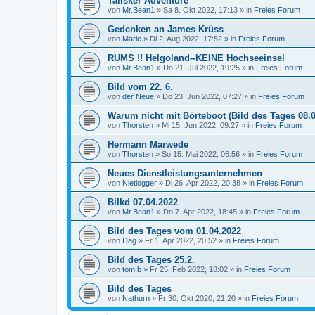
Talisker Adventure
von
Mr.Bean1
»
Sa 8. Okt 2022, 17:13
» in
Freies Forum
Gedenken an James Krüss
von
Marie
»
Di 2. Aug 2022, 17:52
» in
Freies Forum
RUMS !! Helgoland--KEINE Hochseeinsel
von
Mr.Bean1
»
Do 21. Jul 2022, 19:25
» in
Freies Forum
Bild vom 22. 6.
von
der Neue
»
Do 23. Jun 2022, 07:27
» in
Freies Forum
Warum nicht mit Börteboot (Bild des Tages 08.0
von
Thorsten
»
Mi 15. Jun 2022, 09:27
» in
Freies Forum
Hermann Marwede
von
Thorsten
»
So 15. Mai 2022, 06:56
» in
Freies Forum
Neues Dienstleistungsunternehmen
von
Nietlogger
»
Di 26. Apr 2022, 20:38
» in
Freies Forum
Bilkd 07.04.2022
von
Mr.Bean1
»
Do 7. Apr 2022, 18:45
» in
Freies Forum
Bild des Tages vom 01.04.2022
von
Dag
»
Fr 1. Apr 2022, 20:52
» in
Freies Forum
Bild des Tages 25.2.
von
tom b
»
Fr 25. Feb 2022, 18:02
» in
Freies Forum
Bild des Tages
von
Nathurn
»
Fr 30. Okt 2020, 21:20
» in
Freies Forum