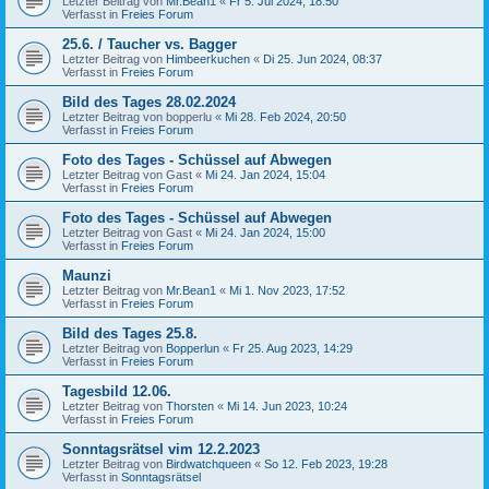
Letzter Beitrag von
Mr.Bean1
«
Fr 5. Jul 2024, 18:50
Verfasst in
Freies Forum
25.6. / Taucher vs. Bagger
Letzter Beitrag von
Himbeerkuchen
«
Di 25. Jun 2024, 08:37
Verfasst in
Freies Forum
Bild des Tages 28.02.2024
Letzter Beitrag von
bopperlu
«
Mi 28. Feb 2024, 20:50
Verfasst in
Freies Forum
Foto des Tages - Schüssel auf Abwegen
Letzter Beitrag von
Gast
«
Mi 24. Jan 2024, 15:04
Verfasst in
Freies Forum
Foto des Tages - Schüssel auf Abwegen
Letzter Beitrag von
Gast
«
Mi 24. Jan 2024, 15:00
Verfasst in
Freies Forum
Maunzi
Letzter Beitrag von
Mr.Bean1
«
Mi 1. Nov 2023, 17:52
Verfasst in
Freies Forum
Bild des Tages 25.8.
Letzter Beitrag von
Bopperlun
«
Fr 25. Aug 2023, 14:29
Verfasst in
Freies Forum
Tagesbild 12.06.
Letzter Beitrag von
Thorsten
«
Mi 14. Jun 2023, 10:24
Verfasst in
Freies Forum
Sonntagsrätsel vim 12.2.2023
Letzter Beitrag von
Birdwatchqueen
«
So 12. Feb 2023, 19:28
Verfasst in
Sonntagsrätsel