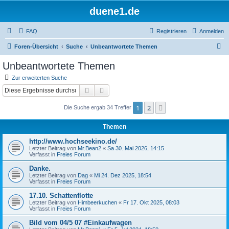
duene1.de
FAQ
Registrieren
Anmelden
S
Foren-Übersicht
Suche
Unbeantwortete Themen
u
Unbeantwortete Themen
c
Zur erweiterten Suche
h
Suche
Erweiterte Suche
e
1
2
Nächste
Die Suche ergab 34 Treffer
Themen
http://www.hochseekino.de/
Letzter Beitrag von
Mr.Bean2
«
Sa 30. Mai 2026, 14:15
Verfasst in
Freies Forum
Danke.
Letzter Beitrag von
Dag
«
Mi 24. Dez 2025, 18:54
Verfasst in
Freies Forum
17.10. Schattenflotte
Letzter Beitrag von
Himbeerkuchen
«
Fr 17. Okt 2025, 08:03
Verfasst in
Freies Forum
Bild vom 04/5 07 #Einkaufwagen