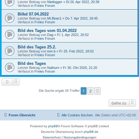
Letzter Beitrag von
Nietlogger
«
Di 26. Apr 2022, 20:38
Verfasst in
Freies Forum
Bilkd 07.04.2022
Letzter Beitrag von
Mr.Bean1
«
Do 7. Apr 2022, 18:45
Verfasst in
Freies Forum
Bild des Tages vom 01.04.2022
Letzter Beitrag von
Dag
«
Fr 1. Apr 2022, 20:52
Verfasst in
Freies Forum
Bild des Tages 25.2.
Letzter Beitrag von
tom b
«
Fr 25. Feb 2022, 18:02
Verfasst in
Freies Forum
Bild des Tages
Letzter Beitrag von
Nathurn
«
Fr 30. Okt 2020, 21:20
Verfasst in
Freies Forum
1
2
Nächste
Die Suche ergab 34 Treffer
Gehe zu
Foren-Übersicht
Alle Cookies löschen
Alle Zeiten sind
UTC+02:00
Powered by
phpBB
® Forum Software © phpBB Limited
Deutsche Übersetzung durch
phpBB.de
Datenschutz
|
Nutzungsbedingungen