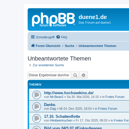
duene1.de
Das Forum auf duene1
Schnellzugriff
FAQ
Foren-Übersicht
Suche
Unbeantwortete Themen
Unbeantwortete Themen
Zur erweiterten Suche
Suche
Erweiterte Suche
THEMEN
http://www.hochseekino.de/
von
Mr.Bean2
»
Sa 30. Mai 2026, 14:15
» in
Freies Forum
Danke.
von
Dag
»
Mi 24. Dez 2025, 18:54
» in
Freies Forum
17.10. Schattenflotte
von
Himbeerkuchen
»
Fr 17. Okt 2025, 08:03
» in
Freies Fo
Bild vom 04/5 07 #Einkaufwagen