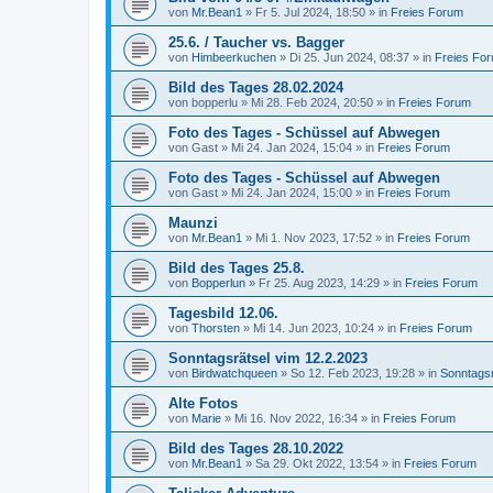
von
Mr.Bean1
»
Fr 5. Jul 2024, 18:50
» in
Freies Forum
25.6. / Taucher vs. Bagger
von
Himbeerkuchen
»
Di 25. Jun 2024, 08:37
» in
Freies Fo
Bild des Tages 28.02.2024
von
bopperlu
»
Mi 28. Feb 2024, 20:50
» in
Freies Forum
Foto des Tages - Schüssel auf Abwegen
von
Gast
»
Mi 24. Jan 2024, 15:04
» in
Freies Forum
Foto des Tages - Schüssel auf Abwegen
von
Gast
»
Mi 24. Jan 2024, 15:00
» in
Freies Forum
Maunzi
von
Mr.Bean1
»
Mi 1. Nov 2023, 17:52
» in
Freies Forum
Bild des Tages 25.8.
von
Bopperlun
»
Fr 25. Aug 2023, 14:29
» in
Freies Forum
Tagesbild 12.06.
von
Thorsten
»
Mi 14. Jun 2023, 10:24
» in
Freies Forum
Sonntagsrätsel vim 12.2.2023
von
Birdwatchqueen
»
So 12. Feb 2023, 19:28
» in
Sonntagsr
Alte Fotos
von
Marie
»
Mi 16. Nov 2022, 16:34
» in
Freies Forum
Bild des Tages 28.10.2022
von
Mr.Bean1
»
Sa 29. Okt 2022, 13:54
» in
Freies Forum