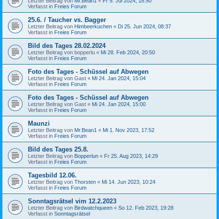
Letzter Beitrag von
Mr.Bean1
«
Fr 5. Jul 2024, 18:50
Verfasst in
Freies Forum
25.6. / Taucher vs. Bagger
Letzter Beitrag von
Himbeerkuchen
«
Di 25. Jun 2024, 08:37
Verfasst in
Freies Forum
Bild des Tages 28.02.2024
Letzter Beitrag von
bopperlu
«
Mi 28. Feb 2024, 20:50
Verfasst in
Freies Forum
Foto des Tages - Schüssel auf Abwegen
Letzter Beitrag von
Gast
«
Mi 24. Jan 2024, 15:04
Verfasst in
Freies Forum
Foto des Tages - Schüssel auf Abwegen
Letzter Beitrag von
Gast
«
Mi 24. Jan 2024, 15:00
Verfasst in
Freies Forum
Maunzi
Letzter Beitrag von
Mr.Bean1
«
Mi 1. Nov 2023, 17:52
Verfasst in
Freies Forum
Bild des Tages 25.8.
Letzter Beitrag von
Bopperlun
«
Fr 25. Aug 2023, 14:29
Verfasst in
Freies Forum
Tagesbild 12.06.
Letzter Beitrag von
Thorsten
«
Mi 14. Jun 2023, 10:24
Verfasst in
Freies Forum
Sonntagsrätsel vim 12.2.2023
Letzter Beitrag von
Birdwatchqueen
«
So 12. Feb 2023, 19:28
Verfasst in
Sonntagsrätsel