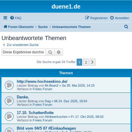
duene1.de
FAQ
Registrieren
Anmelden
S
Foren-Übersicht
Suche
Unbeantwortete Themen
u
Unbeantwortete Themen
c
Zur erweiterten Suche
h
Suche
Erweiterte Suche
e
1
2
Nächste
Die Suche ergab 34 Treffer
Themen
http://www.hochseekino.de/
Letzter Beitrag von
Mr.Bean2
«
Sa 30. Mai 2026, 14:15
Verfasst in
Freies Forum
Danke.
Letzter Beitrag von
Dag
«
Mi 24. Dez 2025, 18:54
Verfasst in
Freies Forum
17.10. Schattenflotte
Letzter Beitrag von
Himbeerkuchen
«
Fr 17. Okt 2025, 08:03
Verfasst in
Freies Forum
Bild vom 04/5 07 #Einkaufwagen