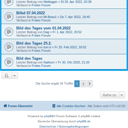
Letzter Beitrag von
Nietlogger
«
Di 26. Apr 2022, 20:38
Verfasst in
Freies Forum
Bilkd 07.04.2022
Letzter Beitrag von
Mr.Bean1
«
Do 7. Apr 2022, 18:45
Verfasst in
Freies Forum
Bild des Tages vom 01.04.2022
Letzter Beitrag von
Dag
«
Fr 1. Apr 2022, 20:52
Verfasst in
Freies Forum
Bild des Tages 25.2.
Letzter Beitrag von
tom b
«
Fr 25. Feb 2022, 18:02
Verfasst in
Freies Forum
Bild des Tages
Letzter Beitrag von
Nathurn
«
Fr 30. Okt 2020, 21:20
Verfasst in
Freies Forum
1
2
Nächste
Die Suche ergab 34 Treffer
Gehe zu
Foren-Übersicht
Alle Cookies löschen
Alle Zeiten sind
UTC+02:00
Powered by
phpBB
® Forum Software © phpBB Limited
Deutsche Übersetzung durch
phpBB.de
Datenschutz
|
Nutzungsbedingungen