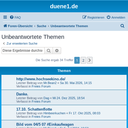
duene1.de
FAQ
Registrieren
Anmelden
S
Foren-Übersicht
Suche
Unbeantwortete Themen
u
Unbeantwortete Themen
c
Zur erweiterten Suche
h
Suche
Erweiterte Suche
e
1
2
Nächste
Die Suche ergab 34 Treffer
Themen
http://www.hochseekino.de/
Letzter Beitrag von
Mr.Bean2
«
Sa 30. Mai 2026, 14:15
Verfasst in
Freies Forum
Danke.
Letzter Beitrag von
Dag
«
Mi 24. Dez 2025, 18:54
Verfasst in
Freies Forum
17.10. Schattenflotte
Letzter Beitrag von
Himbeerkuchen
«
Fr 17. Okt 2025, 08:03
Verfasst in
Freies Forum
Bild vom 04/5 07 #Einkaufwagen