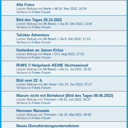
Alte Fotos
Letzter Beitrag von
Marie
«
Mi 16. Nov 2022, 16:34
Verfasst in
Freies Forum
Bild des Tages 28.10.2022
Letzter Beitrag von
Mr.Bean1
«
Sa 29. Okt 2022, 13:54
Verfasst in
Freies Forum
Talisker Adventure
Letzter Beitrag von
Mr.Bean1
«
Sa 8. Okt 2022, 17:13
Verfasst in
Freies Forum
Gedenken an James Krüss
Letzter Beitrag von
Marie
«
Di 2. Aug 2022, 17:52
Verfasst in
Freies Forum
RUMS !! Helgoland--KEINE Hochseeinsel
Letzter Beitrag von
Mr.Bean1
«
Do 21. Jul 2022, 19:25
Verfasst in
Freies Forum
Bild vom 22. 6.
Letzter Beitrag von
der Neue
«
Do 23. Jun 2022, 07:27
Verfasst in
Freies Forum
Warum nicht mit Börteboot (Bild des Tages 08.06.2022)
Letzter Beitrag von
Thorsten
«
Mi 15. Jun 2022, 09:27
Verfasst in
Freies Forum
Hermann Marwede
Letzter Beitrag von
Thorsten
«
So 15. Mai 2022, 06:56
Verfasst in
Freies Forum
Neues Dienstleistungsunternehmen