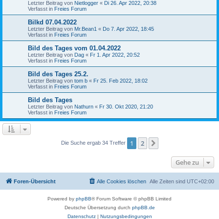
Letzter Beitrag von
Nietlogger
«
Di 26. Apr 2022, 20:38
Verfasst in
Freies Forum
Bilkd 07.04.2022
Letzter Beitrag von
Mr.Bean1
«
Do 7. Apr 2022, 18:45
Verfasst in
Freies Forum
Bild des Tages vom 01.04.2022
Letzter Beitrag von
Dag
«
Fr 1. Apr 2022, 20:52
Verfasst in
Freies Forum
Bild des Tages 25.2.
Letzter Beitrag von
tom b
«
Fr 25. Feb 2022, 18:02
Verfasst in
Freies Forum
Bild des Tages
Letzter Beitrag von
Nathurn
«
Fr 30. Okt 2020, 21:20
Verfasst in
Freies Forum
1
2
Nächste
Die Suche ergab 34 Treffer
Gehe zu
Foren-Übersicht
Alle Cookies löschen
Alle Zeiten sind
UTC+02:00
Powered by
phpBB
® Forum Software © phpBB Limited
Deutsche Übersetzung durch
phpBB.de
Datenschutz
|
Nutzungsbedingungen