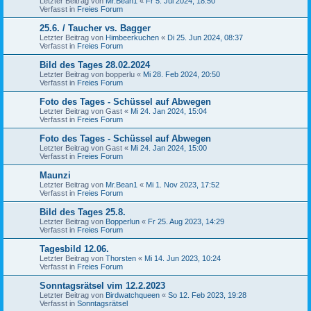
Letzter Beitrag von
Mr.Bean1
«
Fr 5. Jul 2024, 18:50
Verfasst in
Freies Forum
25.6. / Taucher vs. Bagger
Letzter Beitrag von
Himbeerkuchen
«
Di 25. Jun 2024, 08:37
Verfasst in
Freies Forum
Bild des Tages 28.02.2024
Letzter Beitrag von
bopperlu
«
Mi 28. Feb 2024, 20:50
Verfasst in
Freies Forum
Foto des Tages - Schüssel auf Abwegen
Letzter Beitrag von
Gast
«
Mi 24. Jan 2024, 15:04
Verfasst in
Freies Forum
Foto des Tages - Schüssel auf Abwegen
Letzter Beitrag von
Gast
«
Mi 24. Jan 2024, 15:00
Verfasst in
Freies Forum
Maunzi
Letzter Beitrag von
Mr.Bean1
«
Mi 1. Nov 2023, 17:52
Verfasst in
Freies Forum
Bild des Tages 25.8.
Letzter Beitrag von
Bopperlun
«
Fr 25. Aug 2023, 14:29
Verfasst in
Freies Forum
Tagesbild 12.06.
Letzter Beitrag von
Thorsten
«
Mi 14. Jun 2023, 10:24
Verfasst in
Freies Forum
Sonntagsrätsel vim 12.2.2023
Letzter Beitrag von
Birdwatchqueen
«
So 12. Feb 2023, 19:28
Verfasst in
Sonntagsrätsel