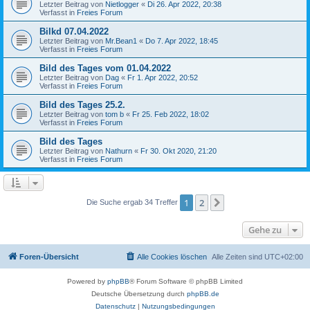
Letzter Beitrag von
Nietlogger
«
Di 26. Apr 2022, 20:38
Verfasst in
Freies Forum
Bilkd 07.04.2022
Letzter Beitrag von
Mr.Bean1
«
Do 7. Apr 2022, 18:45
Verfasst in
Freies Forum
Bild des Tages vom 01.04.2022
Letzter Beitrag von
Dag
«
Fr 1. Apr 2022, 20:52
Verfasst in
Freies Forum
Bild des Tages 25.2.
Letzter Beitrag von
tom b
«
Fr 25. Feb 2022, 18:02
Verfasst in
Freies Forum
Bild des Tages
Letzter Beitrag von
Nathurn
«
Fr 30. Okt 2020, 21:20
Verfasst in
Freies Forum
1
2
Nächste
Die Suche ergab 34 Treffer
Gehe zu
Foren-Übersicht
Alle Cookies löschen
Alle Zeiten sind
UTC+02:00
Powered by
phpBB
® Forum Software © phpBB Limited
Deutsche Übersetzung durch
phpBB.de
Datenschutz
|
Nutzungsbedingungen