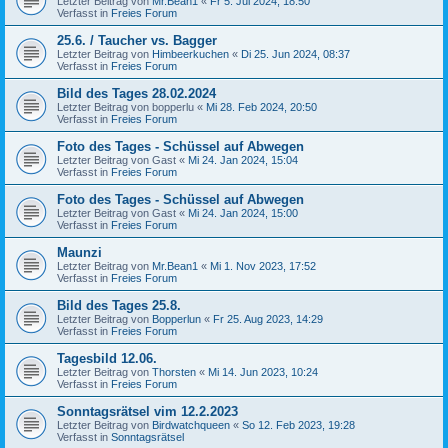
Letzter Beitrag von
Mr.Bean1
«
Fr 5. Jul 2024, 18:50
Verfasst in
Freies Forum
25.6. / Taucher vs. Bagger
Letzter Beitrag von
Himbeerkuchen
«
Di 25. Jun 2024, 08:37
Verfasst in
Freies Forum
Bild des Tages 28.02.2024
Letzter Beitrag von
bopperlu
«
Mi 28. Feb 2024, 20:50
Verfasst in
Freies Forum
Foto des Tages - Schüssel auf Abwegen
Letzter Beitrag von
Gast
«
Mi 24. Jan 2024, 15:04
Verfasst in
Freies Forum
Foto des Tages - Schüssel auf Abwegen
Letzter Beitrag von
Gast
«
Mi 24. Jan 2024, 15:00
Verfasst in
Freies Forum
Maunzi
Letzter Beitrag von
Mr.Bean1
«
Mi 1. Nov 2023, 17:52
Verfasst in
Freies Forum
Bild des Tages 25.8.
Letzter Beitrag von
Bopperlun
«
Fr 25. Aug 2023, 14:29
Verfasst in
Freies Forum
Tagesbild 12.06.
Letzter Beitrag von
Thorsten
«
Mi 14. Jun 2023, 10:24
Verfasst in
Freies Forum
Sonntagsrätsel vim 12.2.2023
Letzter Beitrag von
Birdwatchqueen
«
So 12. Feb 2023, 19:28
Verfasst in
Sonntagsrätsel