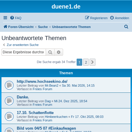
duene1.de
FAQ
Registrieren
Anmelden
S
Foren-Übersicht
Suche
Unbeantwortete Themen
u
Unbeantwortete Themen
c
Zur erweiterten Suche
h
Suche
Erweiterte Suche
e
1
2
Nächste
Die Suche ergab 34 Treffer
Themen
http://www.hochseekino.de/
Letzter Beitrag von
Mr.Bean2
«
Sa 30. Mai 2026, 14:15
Verfasst in
Freies Forum
Danke.
Letzter Beitrag von
Dag
«
Mi 24. Dez 2025, 18:54
Verfasst in
Freies Forum
17.10. Schattenflotte
Letzter Beitrag von
Himbeerkuchen
«
Fr 17. Okt 2025, 08:03
Verfasst in
Freies Forum
Bild vom 04/5 07 #Einkaufwagen