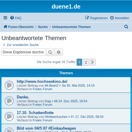
duene1.de
FAQ
Registrieren
Anmelden
S
Foren-Übersicht
Suche
Unbeantwortete Themen
u
Unbeantwortete Themen
c
Zur erweiterten Suche
h
Suche
Erweiterte Suche
e
1
2
Nächste
Die Suche ergab 34 Treffer
Themen
http://www.hochseekino.de/
Letzter Beitrag von
Mr.Bean2
«
Sa 30. Mai 2026, 14:15
Verfasst in
Freies Forum
Danke.
Letzter Beitrag von
Dag
«
Mi 24. Dez 2025, 18:54
Verfasst in
Freies Forum
17.10. Schattenflotte
Letzter Beitrag von
Himbeerkuchen
«
Fr 17. Okt 2025, 08:03
Verfasst in
Freies Forum
Bild vom 04/5 07 #Einkaufwagen