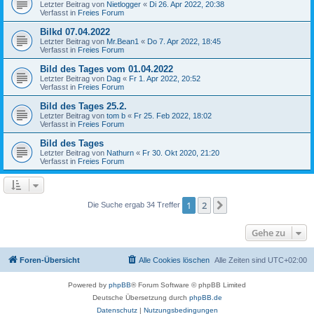
Letzter Beitrag von
Nietlogger
«
Di 26. Apr 2022, 20:38
Verfasst in
Freies Forum
Bilkd 07.04.2022
Letzter Beitrag von
Mr.Bean1
«
Do 7. Apr 2022, 18:45
Verfasst in
Freies Forum
Bild des Tages vom 01.04.2022
Letzter Beitrag von
Dag
«
Fr 1. Apr 2022, 20:52
Verfasst in
Freies Forum
Bild des Tages 25.2.
Letzter Beitrag von
tom b
«
Fr 25. Feb 2022, 18:02
Verfasst in
Freies Forum
Bild des Tages
Letzter Beitrag von
Nathurn
«
Fr 30. Okt 2020, 21:20
Verfasst in
Freies Forum
1
2
Nächste
Die Suche ergab 34 Treffer
Gehe zu
Foren-Übersicht
Alle Cookies löschen
Alle Zeiten sind
UTC+02:00
Powered by
phpBB
® Forum Software © phpBB Limited
Deutsche Übersetzung durch
phpBB.de
Datenschutz
|
Nutzungsbedingungen