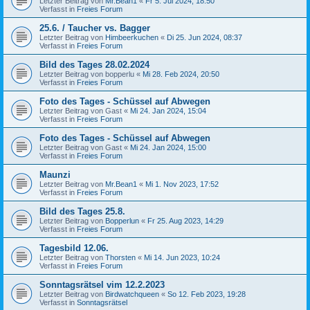
Letzter Beitrag von
Mr.Bean1
«
Fr 5. Jul 2024, 18:50
Verfasst in
Freies Forum
25.6. / Taucher vs. Bagger
Letzter Beitrag von
Himbeerkuchen
«
Di 25. Jun 2024, 08:37
Verfasst in
Freies Forum
Bild des Tages 28.02.2024
Letzter Beitrag von
bopperlu
«
Mi 28. Feb 2024, 20:50
Verfasst in
Freies Forum
Foto des Tages - Schüssel auf Abwegen
Letzter Beitrag von
Gast
«
Mi 24. Jan 2024, 15:04
Verfasst in
Freies Forum
Foto des Tages - Schüssel auf Abwegen
Letzter Beitrag von
Gast
«
Mi 24. Jan 2024, 15:00
Verfasst in
Freies Forum
Maunzi
Letzter Beitrag von
Mr.Bean1
«
Mi 1. Nov 2023, 17:52
Verfasst in
Freies Forum
Bild des Tages 25.8.
Letzter Beitrag von
Bopperlun
«
Fr 25. Aug 2023, 14:29
Verfasst in
Freies Forum
Tagesbild 12.06.
Letzter Beitrag von
Thorsten
«
Mi 14. Jun 2023, 10:24
Verfasst in
Freies Forum
Sonntagsrätsel vim 12.2.2023
Letzter Beitrag von
Birdwatchqueen
«
So 12. Feb 2023, 19:28
Verfasst in
Sonntagsrätsel