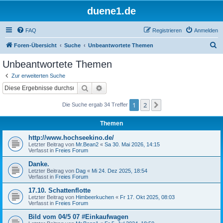
duene1.de
FAQ
Registrieren
Anmelden
S
Foren-Übersicht
Suche
Unbeantwortete Themen
u
Unbeantwortete Themen
c
Zur erweiterten Suche
h
Suche
Erweiterte Suche
e
1
2
Nächste
Die Suche ergab 34 Treffer
Themen
http://www.hochseekino.de/
Letzter Beitrag von
Mr.Bean2
«
Sa 30. Mai 2026, 14:15
Verfasst in
Freies Forum
Danke.
Letzter Beitrag von
Dag
«
Mi 24. Dez 2025, 18:54
Verfasst in
Freies Forum
17.10. Schattenflotte
Letzter Beitrag von
Himbeerkuchen
«
Fr 17. Okt 2025, 08:03
Verfasst in
Freies Forum
Bild vom 04/5 07 #Einkaufwagen