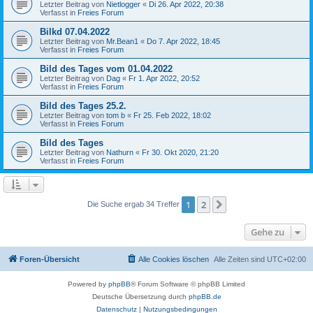
Letzter Beitrag von
Nietlogger
«
Di 26. Apr 2022, 20:38
Verfasst in
Freies Forum
Bilkd 07.04.2022
Letzter Beitrag von
Mr.Bean1
«
Do 7. Apr 2022, 18:45
Verfasst in
Freies Forum
Bild des Tages vom 01.04.2022
Letzter Beitrag von
Dag
«
Fr 1. Apr 2022, 20:52
Verfasst in
Freies Forum
Bild des Tages 25.2.
Letzter Beitrag von
tom b
«
Fr 25. Feb 2022, 18:02
Verfasst in
Freies Forum
Bild des Tages
Letzter Beitrag von
Nathurn
«
Fr 30. Okt 2020, 21:20
Verfasst in
Freies Forum
1
2
Nächste
Die Suche ergab 34 Treffer
Gehe zu
Foren-Übersicht
Alle Cookies löschen
Alle Zeiten sind
UTC+02:00
Powered by
phpBB
® Forum Software © phpBB Limited
Deutsche Übersetzung durch
phpBB.de
Datenschutz
|
Nutzungsbedingungen