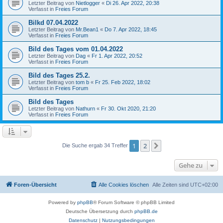
Letzter Beitrag von
Nietlogger
«
Di 26. Apr 2022, 20:38
Verfasst in
Freies Forum
Bilkd 07.04.2022
Letzter Beitrag von
Mr.Bean1
«
Do 7. Apr 2022, 18:45
Verfasst in
Freies Forum
Bild des Tages vom 01.04.2022
Letzter Beitrag von
Dag
«
Fr 1. Apr 2022, 20:52
Verfasst in
Freies Forum
Bild des Tages 25.2.
Letzter Beitrag von
tom b
«
Fr 25. Feb 2022, 18:02
Verfasst in
Freies Forum
Bild des Tages
Letzter Beitrag von
Nathurn
«
Fr 30. Okt 2020, 21:20
Verfasst in
Freies Forum
1
2
Nächste
Die Suche ergab 34 Treffer
Gehe zu
Foren-Übersicht
Alle Cookies löschen
Alle Zeiten sind
UTC+02:00
Powered by
phpBB
® Forum Software © phpBB Limited
Deutsche Übersetzung durch
phpBB.de
Datenschutz
|
Nutzungsbedingungen