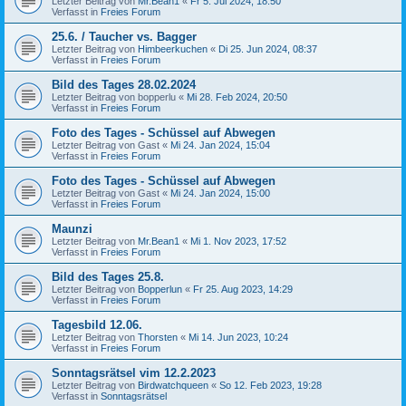
Letzter Beitrag von
Mr.Bean1
«
Fr 5. Jul 2024, 18:50
Verfasst in
Freies Forum
25.6. / Taucher vs. Bagger
Letzter Beitrag von
Himbeerkuchen
«
Di 25. Jun 2024, 08:37
Verfasst in
Freies Forum
Bild des Tages 28.02.2024
Letzter Beitrag von
bopperlu
«
Mi 28. Feb 2024, 20:50
Verfasst in
Freies Forum
Foto des Tages - Schüssel auf Abwegen
Letzter Beitrag von
Gast
«
Mi 24. Jan 2024, 15:04
Verfasst in
Freies Forum
Foto des Tages - Schüssel auf Abwegen
Letzter Beitrag von
Gast
«
Mi 24. Jan 2024, 15:00
Verfasst in
Freies Forum
Maunzi
Letzter Beitrag von
Mr.Bean1
«
Mi 1. Nov 2023, 17:52
Verfasst in
Freies Forum
Bild des Tages 25.8.
Letzter Beitrag von
Bopperlun
«
Fr 25. Aug 2023, 14:29
Verfasst in
Freies Forum
Tagesbild 12.06.
Letzter Beitrag von
Thorsten
«
Mi 14. Jun 2023, 10:24
Verfasst in
Freies Forum
Sonntagsrätsel vim 12.2.2023
Letzter Beitrag von
Birdwatchqueen
«
So 12. Feb 2023, 19:28
Verfasst in
Sonntagsrätsel