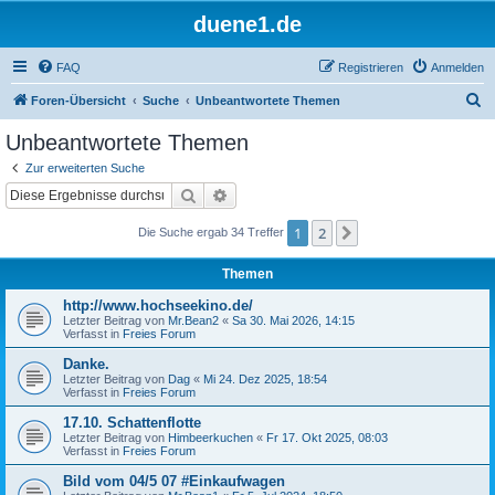
duene1.de
FAQ
Registrieren
Anmelden
S
Foren-Übersicht
Suche
Unbeantwortete Themen
u
Unbeantwortete Themen
c
Zur erweiterten Suche
h
Suche
Erweiterte Suche
e
1
2
Nächste
Die Suche ergab 34 Treffer
Themen
http://www.hochseekino.de/
Letzter Beitrag von
Mr.Bean2
«
Sa 30. Mai 2026, 14:15
Verfasst in
Freies Forum
Danke.
Letzter Beitrag von
Dag
«
Mi 24. Dez 2025, 18:54
Verfasst in
Freies Forum
17.10. Schattenflotte
Letzter Beitrag von
Himbeerkuchen
«
Fr 17. Okt 2025, 08:03
Verfasst in
Freies Forum
Bild vom 04/5 07 #Einkaufwagen