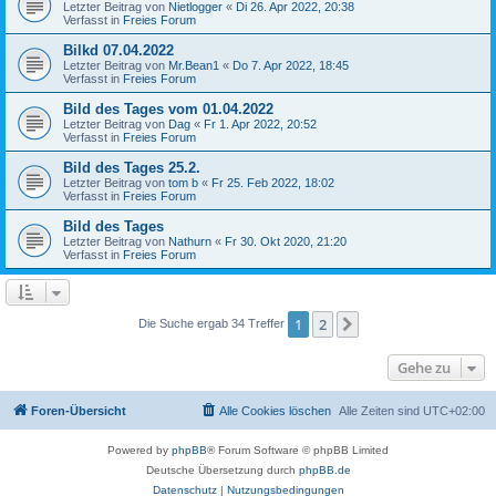
Letzter Beitrag von
Nietlogger
«
Di 26. Apr 2022, 20:38
Verfasst in
Freies Forum
Bilkd 07.04.2022
Letzter Beitrag von
Mr.Bean1
«
Do 7. Apr 2022, 18:45
Verfasst in
Freies Forum
Bild des Tages vom 01.04.2022
Letzter Beitrag von
Dag
«
Fr 1. Apr 2022, 20:52
Verfasst in
Freies Forum
Bild des Tages 25.2.
Letzter Beitrag von
tom b
«
Fr 25. Feb 2022, 18:02
Verfasst in
Freies Forum
Bild des Tages
Letzter Beitrag von
Nathurn
«
Fr 30. Okt 2020, 21:20
Verfasst in
Freies Forum
1
2
Nächste
Die Suche ergab 34 Treffer
Gehe zu
Foren-Übersicht
Alle Cookies löschen
Alle Zeiten sind
UTC+02:00
Powered by
phpBB
® Forum Software © phpBB Limited
Deutsche Übersetzung durch
phpBB.de
Datenschutz
|
Nutzungsbedingungen