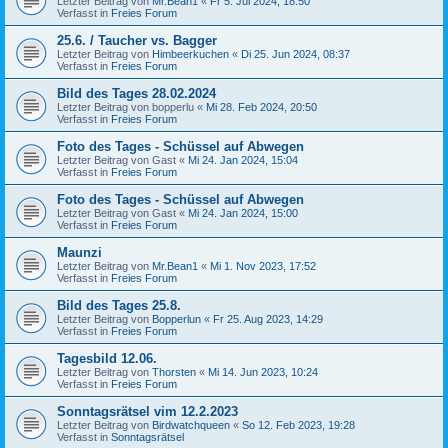
Letzter Beitrag von
Mr.Bean1
«
Fr 5. Jul 2024, 18:50
Verfasst in
Freies Forum
25.6. / Taucher vs. Bagger
Letzter Beitrag von
Himbeerkuchen
«
Di 25. Jun 2024, 08:37
Verfasst in
Freies Forum
Bild des Tages 28.02.2024
Letzter Beitrag von
bopperlu
«
Mi 28. Feb 2024, 20:50
Verfasst in
Freies Forum
Foto des Tages - Schüssel auf Abwegen
Letzter Beitrag von
Gast
«
Mi 24. Jan 2024, 15:04
Verfasst in
Freies Forum
Foto des Tages - Schüssel auf Abwegen
Letzter Beitrag von
Gast
«
Mi 24. Jan 2024, 15:00
Verfasst in
Freies Forum
Maunzi
Letzter Beitrag von
Mr.Bean1
«
Mi 1. Nov 2023, 17:52
Verfasst in
Freies Forum
Bild des Tages 25.8.
Letzter Beitrag von
Bopperlun
«
Fr 25. Aug 2023, 14:29
Verfasst in
Freies Forum
Tagesbild 12.06.
Letzter Beitrag von
Thorsten
«
Mi 14. Jun 2023, 10:24
Verfasst in
Freies Forum
Sonntagsrätsel vim 12.2.2023
Letzter Beitrag von
Birdwatchqueen
«
So 12. Feb 2023, 19:28
Verfasst in
Sonntagsrätsel