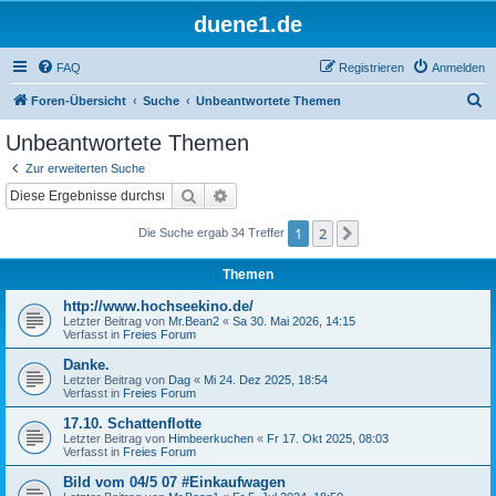
duene1.de
FAQ
Registrieren
Anmelden
S
Foren-Übersicht
Suche
Unbeantwortete Themen
u
Unbeantwortete Themen
c
Zur erweiterten Suche
h
Suche
Erweiterte Suche
e
1
2
Nächste
Die Suche ergab 34 Treffer
Themen
http://www.hochseekino.de/
Letzter Beitrag von
Mr.Bean2
«
Sa 30. Mai 2026, 14:15
Verfasst in
Freies Forum
Danke.
Letzter Beitrag von
Dag
«
Mi 24. Dez 2025, 18:54
Verfasst in
Freies Forum
17.10. Schattenflotte
Letzter Beitrag von
Himbeerkuchen
«
Fr 17. Okt 2025, 08:03
Verfasst in
Freies Forum
Bild vom 04/5 07 #Einkaufwagen