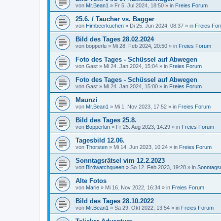
von
Mr.Bean1
»
Fr 5. Jul 2024, 18:50
» in
Freies Forum
25.6. / Taucher vs. Bagger
von
Himbeerkuchen
»
Di 25. Jun 2024, 08:37
» in
Freies Fo
Bild des Tages 28.02.2024
von
bopperlu
»
Mi 28. Feb 2024, 20:50
» in
Freies Forum
Foto des Tages - Schüssel auf Abwegen
von
Gast
»
Mi 24. Jan 2024, 15:04
» in
Freies Forum
Foto des Tages - Schüssel auf Abwegen
von
Gast
»
Mi 24. Jan 2024, 15:00
» in
Freies Forum
Maunzi
von
Mr.Bean1
»
Mi 1. Nov 2023, 17:52
» in
Freies Forum
Bild des Tages 25.8.
von
Bopperlun
»
Fr 25. Aug 2023, 14:29
» in
Freies Forum
Tagesbild 12.06.
von
Thorsten
»
Mi 14. Jun 2023, 10:24
» in
Freies Forum
Sonntagsrätsel vim 12.2.2023
von
Birdwatchqueen
»
So 12. Feb 2023, 19:28
» in
Sonntagsr
Alte Fotos
von
Marie
»
Mi 16. Nov 2022, 16:34
» in
Freies Forum
Bild des Tages 28.10.2022
von
Mr.Bean1
»
Sa 29. Okt 2022, 13:54
» in
Freies Forum