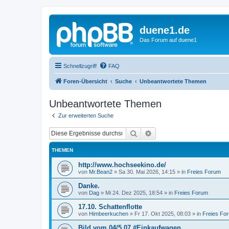
duene1.de
Das Forum auf duene1
Schnellzugriff
FAQ
Foren-Übersicht
Suche
Unbeantwortete Themen
Unbeantwortete Themen
Zur erweiterten Suche
Suche
Erweiterte Suche
THEMEN
http://www.hochseekino.de/
von
Mr.Bean2
»
Sa 30. Mai 2026, 14:15
» in
Freies Forum
Danke.
von
Dag
»
Mi 24. Dez 2025, 18:54
» in
Freies Forum
17.10. Schattenflotte
von
Himbeerkuchen
»
Fr 17. Okt 2025, 08:03
» in
Freies Fo
Bild vom 04/5 07 #Einkaufwagen