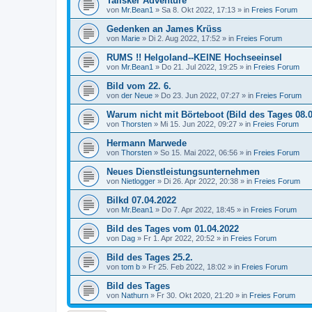
Talisker Adventure
von
Mr.Bean1
»
Sa 8. Okt 2022, 17:13
» in
Freies Forum
Gedenken an James Krüss
von
Marie
»
Di 2. Aug 2022, 17:52
» in
Freies Forum
RUMS !! Helgoland--KEINE Hochseeinsel
von
Mr.Bean1
»
Do 21. Jul 2022, 19:25
» in
Freies Forum
Bild vom 22. 6.
von
der Neue
»
Do 23. Jun 2022, 07:27
» in
Freies Forum
Warum nicht mit Börteboot (Bild des Tages 08.0
von
Thorsten
»
Mi 15. Jun 2022, 09:27
» in
Freies Forum
Hermann Marwede
von
Thorsten
»
So 15. Mai 2022, 06:56
» in
Freies Forum
Neues Dienstleistungsunternehmen
von
Nietlogger
»
Di 26. Apr 2022, 20:38
» in
Freies Forum
Bilkd 07.04.2022
von
Mr.Bean1
»
Do 7. Apr 2022, 18:45
» in
Freies Forum
Bild des Tages vom 01.04.2022
von
Dag
»
Fr 1. Apr 2022, 20:52
» in
Freies Forum
Bild des Tages 25.2.
von
tom b
»
Fr 25. Feb 2022, 18:02
» in
Freies Forum
Bild des Tages
von
Nathurn
»
Fr 30. Okt 2020, 21:20
» in
Freies Forum