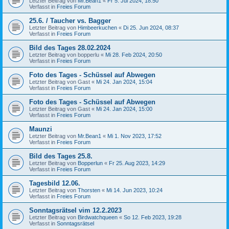
Letzter Beitrag von
Mr.Bean1
«
Fr 5. Jul 2024, 18:50
Verfasst in
Freies Forum
25.6. / Taucher vs. Bagger
Letzter Beitrag von
Himbeerkuchen
«
Di 25. Jun 2024, 08:37
Verfasst in
Freies Forum
Bild des Tages 28.02.2024
Letzter Beitrag von
bopperlu
«
Mi 28. Feb 2024, 20:50
Verfasst in
Freies Forum
Foto des Tages - Schüssel auf Abwegen
Letzter Beitrag von
Gast
«
Mi 24. Jan 2024, 15:04
Verfasst in
Freies Forum
Foto des Tages - Schüssel auf Abwegen
Letzter Beitrag von
Gast
«
Mi 24. Jan 2024, 15:00
Verfasst in
Freies Forum
Maunzi
Letzter Beitrag von
Mr.Bean1
«
Mi 1. Nov 2023, 17:52
Verfasst in
Freies Forum
Bild des Tages 25.8.
Letzter Beitrag von
Bopperlun
«
Fr 25. Aug 2023, 14:29
Verfasst in
Freies Forum
Tagesbild 12.06.
Letzter Beitrag von
Thorsten
«
Mi 14. Jun 2023, 10:24
Verfasst in
Freies Forum
Sonntagsrätsel vim 12.2.2023
Letzter Beitrag von
Birdwatchqueen
«
So 12. Feb 2023, 19:28
Verfasst in
Sonntagsrätsel