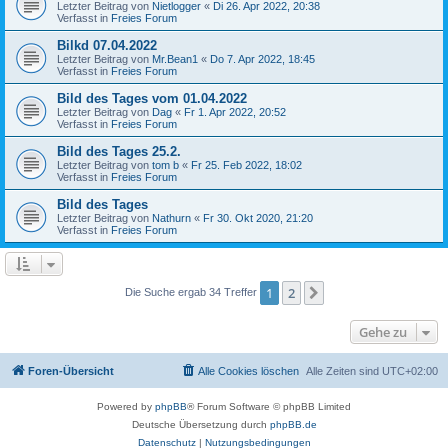
Letzter Beitrag von
Nietlogger
«
Di 26. Apr 2022, 20:38
Verfasst in
Freies Forum
Bilkd 07.04.2022
Letzter Beitrag von
Mr.Bean1
«
Do 7. Apr 2022, 18:45
Verfasst in
Freies Forum
Bild des Tages vom 01.04.2022
Letzter Beitrag von
Dag
«
Fr 1. Apr 2022, 20:52
Verfasst in
Freies Forum
Bild des Tages 25.2.
Letzter Beitrag von
tom b
«
Fr 25. Feb 2022, 18:02
Verfasst in
Freies Forum
Bild des Tages
Letzter Beitrag von
Nathurn
«
Fr 30. Okt 2020, 21:20
Verfasst in
Freies Forum
1
2
Nächste
Die Suche ergab 34 Treffer
Gehe zu
Foren-Übersicht
Alle Cookies löschen
Alle Zeiten sind
UTC+02:00
Powered by
phpBB
® Forum Software © phpBB Limited
Deutsche Übersetzung durch
phpBB.de
Datenschutz
|
Nutzungsbedingungen