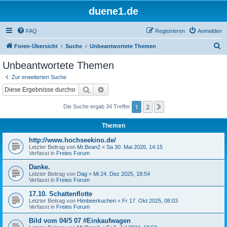
duene1.de
FAQ
Registrieren
Anmelden
S
Foren-Übersicht
Suche
Unbeantwortete Themen
u
Unbeantwortete Themen
c
Zur erweiterten Suche
h
Suche
Erweiterte Suche
e
1
2
Nächste
Die Suche ergab 34 Treffer
Themen
http://www.hochseekino.de/
Letzter Beitrag von
Mr.Bean2
«
Sa 30. Mai 2026, 14:15
Verfasst in
Freies Forum
Danke.
Letzter Beitrag von
Dag
«
Mi 24. Dez 2025, 18:54
Verfasst in
Freies Forum
17.10. Schattenflotte
Letzter Beitrag von
Himbeerkuchen
«
Fr 17. Okt 2025, 08:03
Verfasst in
Freies Forum
Bild vom 04/5 07 #Einkaufwagen