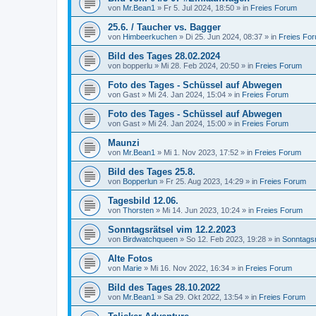
von
Mr.Bean1
»
Fr 5. Jul 2024, 18:50
» in
Freies Forum
25.6. / Taucher vs. Bagger
von
Himbeerkuchen
»
Di 25. Jun 2024, 08:37
» in
Freies Fo
Bild des Tages 28.02.2024
von
bopperlu
»
Mi 28. Feb 2024, 20:50
» in
Freies Forum
Foto des Tages - Schüssel auf Abwegen
von
Gast
»
Mi 24. Jan 2024, 15:04
» in
Freies Forum
Foto des Tages - Schüssel auf Abwegen
von
Gast
»
Mi 24. Jan 2024, 15:00
» in
Freies Forum
Maunzi
von
Mr.Bean1
»
Mi 1. Nov 2023, 17:52
» in
Freies Forum
Bild des Tages 25.8.
von
Bopperlun
»
Fr 25. Aug 2023, 14:29
» in
Freies Forum
Tagesbild 12.06.
von
Thorsten
»
Mi 14. Jun 2023, 10:24
» in
Freies Forum
Sonntagsrätsel vim 12.2.2023
von
Birdwatchqueen
»
So 12. Feb 2023, 19:28
» in
Sonntagsr
Alte Fotos
von
Marie
»
Mi 16. Nov 2022, 16:34
» in
Freies Forum
Bild des Tages 28.10.2022
von
Mr.Bean1
»
Sa 29. Okt 2022, 13:54
» in
Freies Forum