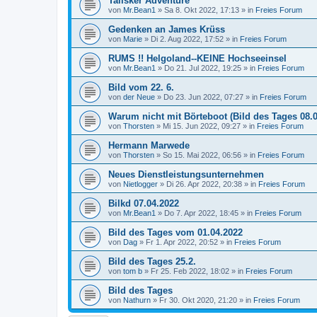
Talisker Adventure
von
Mr.Bean1
»
Sa 8. Okt 2022, 17:13
» in
Freies Forum
Gedenken an James Krüss
von
Marie
»
Di 2. Aug 2022, 17:52
» in
Freies Forum
RUMS !! Helgoland--KEINE Hochseeinsel
von
Mr.Bean1
»
Do 21. Jul 2022, 19:25
» in
Freies Forum
Bild vom 22. 6.
von
der Neue
»
Do 23. Jun 2022, 07:27
» in
Freies Forum
Warum nicht mit Börteboot (Bild des Tages 08.0
von
Thorsten
»
Mi 15. Jun 2022, 09:27
» in
Freies Forum
Hermann Marwede
von
Thorsten
»
So 15. Mai 2022, 06:56
» in
Freies Forum
Neues Dienstleistungsunternehmen
von
Nietlogger
»
Di 26. Apr 2022, 20:38
» in
Freies Forum
Bilkd 07.04.2022
von
Mr.Bean1
»
Do 7. Apr 2022, 18:45
» in
Freies Forum
Bild des Tages vom 01.04.2022
von
Dag
»
Fr 1. Apr 2022, 20:52
» in
Freies Forum
Bild des Tages 25.2.
von
tom b
»
Fr 25. Feb 2022, 18:02
» in
Freies Forum
Bild des Tages
von
Nathurn
»
Fr 30. Okt 2020, 21:20
» in
Freies Forum