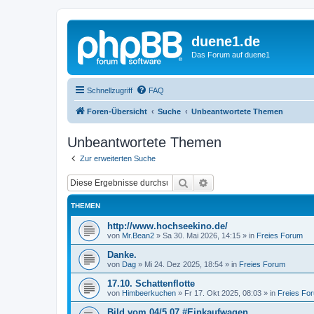
duene1.de
Das Forum auf duene1
Schnellzugriff
FAQ
Foren-Übersicht
Suche
Unbeantwortete Themen
Unbeantwortete Themen
Zur erweiterten Suche
Suche
Erweiterte Suche
THEMEN
http://www.hochseekino.de/
von
Mr.Bean2
»
Sa 30. Mai 2026, 14:15
» in
Freies Forum
Danke.
von
Dag
»
Mi 24. Dez 2025, 18:54
» in
Freies Forum
17.10. Schattenflotte
von
Himbeerkuchen
»
Fr 17. Okt 2025, 08:03
» in
Freies Fo
Bild vom 04/5 07 #Einkaufwagen